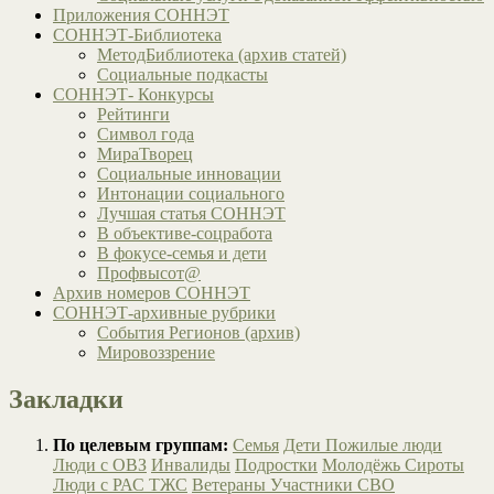
Приложения СОННЭТ
СОННЭТ-Библиотека
МетодБиблиотека (архив статей)
Социальные подкасты
СОННЭТ- Конкурсы
Рейтинги
Символ года
МираТворец
Социальные инновации
Интонации социального
Лучшая статья СОННЭТ
В объективе-соцработа
В фокусе-семья и дети
Профвысот@
Архив номеров СОННЭТ
СОННЭТ-архивные рубрики
События Регионов (архив)
Мировоззрение
Закладки
По целевым группам:
Семья
Дети
Пожилые люди
Люди с ОВЗ
Инвалиды
Подростки
Молодёжь
Сироты
Люди с РАС
ТЖС
Ветераны
Участники СВО