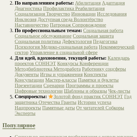
По направлениям работы:
Абилитация
Адаптация
Диагностика
Профилактика
Реабилитация
Социализация
Творчество
Инновации
Исследования
Инклюзия
Доступная среда
Волонтёрство
Наставничество
Патронаж
Сопровождение
По профессиональным темам:
Социальная работа
Социальное обслуживание
Социальная защита
Социальная политика
Дефектология
Педагогика
Психология
Медико-социальная работа
Некоммерческий
сектор
Управление в социальной сфере
Для идей, вдохновения, текущей работы:
Календарь
проектов СОННЭТ
Конкурсы
Конференции
Методбиблиотека
Методработа
Работнику соцсферы
Документы
Игры и упражнения
Конспекты
Консультации
Мастер-классы
Памятки и буклеты
Презентации
Сценарии
Программы и проекты
Цифровые технологии
Шаблоны и образцы
Чек-листы
Спецпроекты:
Золотой фонд практик СОННЭТ
Год
защитника Отечества
Гранты
Истории успеха
Нацпроекты
Памятные даты
От читателей
Собкоры
Эксперты
Популярное
Социально-медицинская реабилитация с использование