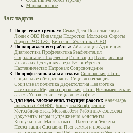
События Регионов (архив)
Мировоззрение
Закладки
По целевым группам:
Семья
Дети
Пожилые люди
Люди с ОВЗ
Инвалиды
Подростки
Молодёжь
Сироты
Люди с РАС
ТЖС
Ветераны
Участники СВО
По направлениям работы:
Абилитация
Адаптация
Диагностика
Профилактика
Реабилитация
Социализация
Творчество
Инновации
Исследования
Инклюзия
Доступная среда
Волонтёрство
Наставничество
Патронаж
Сопровождение
По профессиональным темам:
Социальная работа
Социальное обслуживание
Социальная защита
Социальная политика
Дефектология
Педагогика
Психология
Медико-социальная работа
Некоммерческий
сектор
Управление в социальной сфере
Для идей, вдохновения, текущей работы:
Календарь
проектов СОННЭТ
Конкурсы
Конференции
Методбиблиотека
Методработа
Работнику соцсферы
Документы
Игры и упражнения
Конспекты
Консультации
Мастер-классы
Памятки и буклеты
Презентации
Сценарии
Программы и проекты
Цифровые технологии
Шаблоны и образцы
Чек-листы