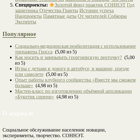
Спецпроекты:
Золотой фонд практик СОННЭТ
Год
защитника Отечества
Гранты
Истории успеха
Нацпроекты
Памятные даты
От читателей
Собкоры
Эксперты
Популярное
Социально-медицинская реабилитация с использование
тренажера Гросса
(5,00 из 5)
Как носить и завязывать георгиевскую ленточку?
(5,00
из 5)
Игры с детьми в дороге в автобусе, в машине, поезде
или самолете
(5,00 из 5)
Опыт работы клубного сообщества «Вместе мы сможем
больше»
(4,98 из 5)
Мастер-класс по изготовлению объёмной аппликации
«Букетик сирени»
(4,98 из 5)
О журнале
Социальное обслуживание населения: новации,
эксперименты, творчество. СОННЭТ.