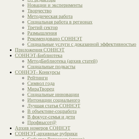
Новации и эксперименты
Творчество
Методическая работа
Социальная работа в регионах
Третий сектор
Размышления
Рекомендовано СОННЭТ
Социальные услуги с доказанной эффективностью
Приложения СОННЭТ
СОННЭТ-Библиотека
МетодБиблиотека (архив статей)
Социальные подкасты
СОННЭТ- Конкурсы
Рейтинги
Символ года
МираТворец
Социальные инновации
Интонации социального
Лучшая статья СОННЭТ
В объективе-соцработа
В фокусе-семья и дети
Профвысот@
Архив номеров СОННЭТ
СОННЭТ-архивные рубрики