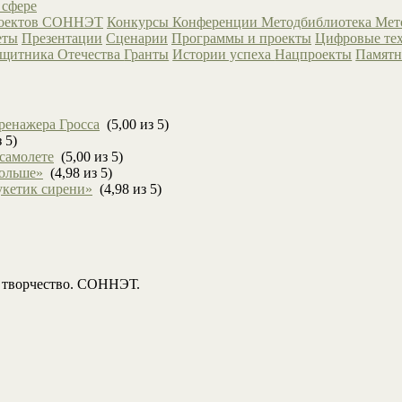
 сфере
роектов СОННЭТ
Конкурсы
Конференции
Методбиблиотека
Мет
еты
Презентации
Сценарии
Программы и проекты
Цифровые те
ащитника Отечества
Гранты
Истории успеха
Нацпроекты
Памятн
ренажера Гросса
(5,00 из 5)
 5)
 самолете
(5,00 из 5)
больше»
(4,98 из 5)
укетик сирени»
(4,98 из 5)
, творчество. СОННЭТ.