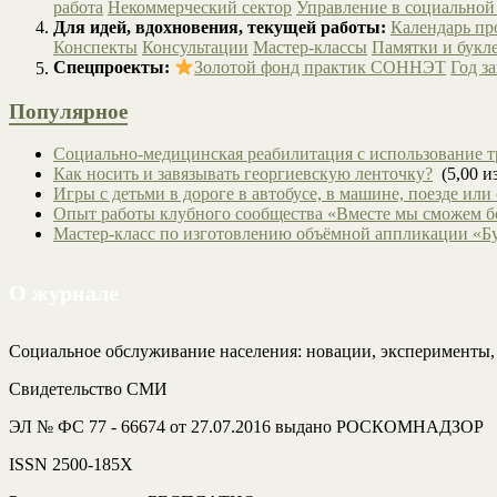
работа
Некоммерческий сектор
Управление в социальной
Для идей, вдохновения, текущей работы:
Календарь п
Конспекты
Консультации
Мастер-классы
Памятки и букл
Спецпроекты:
Золотой фонд практик СОННЭТ
Год з
Популярное
Социально-медицинская реабилитация с использование т
Как носить и завязывать георгиевскую ленточку?
(5,00 из
Игры с детьми в дороге в автобусе, в машине, поезде или
Опыт работы клубного сообщества «Вместе мы сможем 
Мастер-класс по изготовлению объёмной аппликации «Б
О журнале
Социальное обслуживание населения: новации, эксперименты
Свидетельство СМИ
ЭЛ № ФС 77 - 66674 от 27.07.2016 выдано РОСКОМНАДЗОР
ISSN 2500-185Х