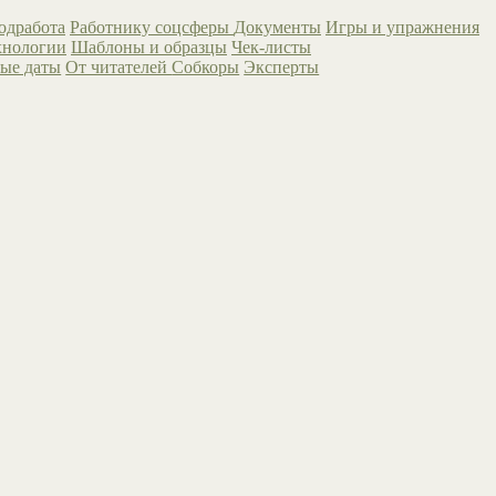
одработа
Работнику соцсферы
Документы
Игры и упражнения
хнологии
Шаблоны и образцы
Чек-листы
ые даты
От читателей
Собкоры
Эксперты