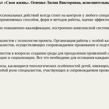
т «Своя жизнь». Огиенко Лилия Викторовна, исполнительн
ссиональных действий всегда стоит на контроле у любого спец
применяемых способов, форм и методов работы, оценке эффекти
ие повышению квалификации, построению комплексной системы
иалистов с психологом проекта. Организация работы с особой ка
циалистов, осуществляющих сопровождаемое проживание и подгот
истов в вопросах создания среды для преодоления проявлений 
ции и социализации. Все это необходимо для осознания каждым 
росы, касающиеся типологических особенностей детей, имеющи
собой роли специалистов, участвующих в сопровождаемом прож