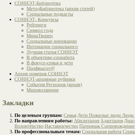
СОННЭТ-Библиотека
МетодБиблиотека (архив статей)
Социальные подкасты
СОННЭТ- Конкурсы
Рейтинги
Символ года
МираТворец
Социальные инновации
Интонации социального
Лучшая статья СОННЭТ
В объективе-соцработа
В фокусе-семья и дети
Профвысот@
Архив номеров СОННЭТ
СОННЭТ-архивные рубрики
События Регионов (архив)
Мировоззрение
Закладки
По целевым группам:
Семья
Дети
Пожилые люди
Люди 
По направлениям работы:
Абилитация
Адаптация
Диаг
Волонтёрство
Наставничество
Патронаж
Сопровождение
По профессиональным темам:
Социальная работа
Социа