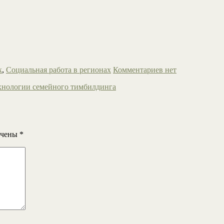
к
,
Социальная работа в регионах
Комментариев нет
хнологии семейного тимбилдинга
ечены
*