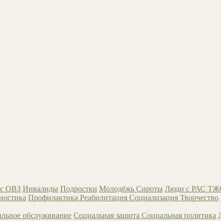
с ОВЗ
Инвалиды
Подростки
Молодёжь
Сироты
Люди с РАС
ТЖ
ностика
Профилактика
Реабилитация
Социализация
Творчество
льное обслуживание
Социальная защита
Социальная политика