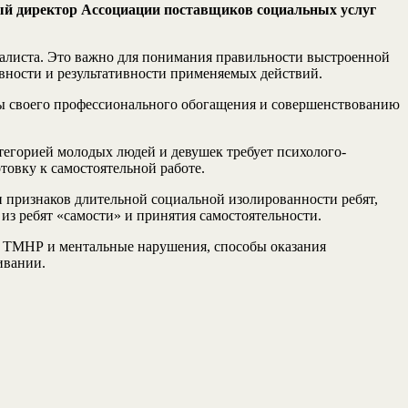
ый директор Ассоциации поставщиков социальных услуг
иалиста. Это важно для понимания правильности выстроенной
вности и результативности применяемых действий.
 своего профессионального обогащения и совершенствованию
тегорией молодых людей и девушек требует психолого-
овку к самостоятельной работе.
и признаков длительной социальной изолированности ребят,
из ребят «самости» и принятия самостоятельности.
х ТМНР и ментальные нарушения, способы оказания
ивании.