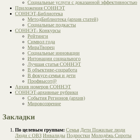
Социальные услуги с доказанной эффективностью
Приложения СОННЭТ
СОННЭТ-Библиотека
МетодБиблиотека (архив статей)
Социальные подкасты
СОННЭТ- Конкурсы
Рейтинги
Символ года
МираТворец
Социальные инновации
Интонации социального
Лучшая статья СОННЭТ
В объективе-соцработа
В фокусе-семья и дети
Профвысот@
Архив номеров СОННЭТ
СОННЭТ-архивные рубрики
События Регионов (архив)
Мировоззрение
Закладки
По целевым группам:
Семья
Дети
Пожилые люди
Люди с ОВЗ
Инвалиды
Подростки
Молодёжь
Сироты