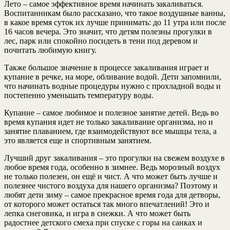
Лето – самое эффективное время начинать закаливаться.
Воспитанникам было рассказано, что такое воздушные ванны,
в какое время суток их лучше принимать: до 11 утра или после
16 часов вечера. Это значит, что детям полезны прогулки в
лес, парк или спокойно посидеть в тени под деревом и
почитать любимую книгу.
Также большое значение в процессе закаливания играет и
купание в речке, на море, обливание водой. Дети запомнили,
что начинать водные процедуры нужно с прохладной воды и
постепенно уменьшать температуру воды.
Купание – самое любимое и полезное занятие детей. Ведь во
время купания идет не только закаливание организма, но и
занятие плаванием, где взаимодействуют все мышцы тела, а
это является еще и спортивным занятием.
Лучший друг закаливания – это прогулки на свежем воздухе в
любое время года, особенно в зимнее. Ведь морозный воздух
не только полезен, он ещё и чист. А что может быть лучше и
полезнее чистого воздуха для нашего организма? Поэтому и
любят дети зиму – самое прекрасное время года для детворы,
от которого может остаться так много впечатлений! Это и
лепка снеговика, и игра в снежки. А что может быть
радостнее детского смеха при спуске с горы на санках и