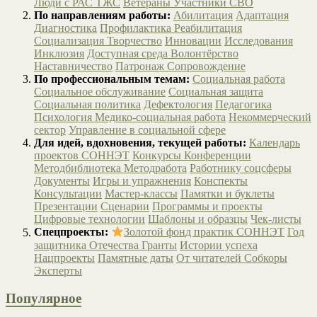
Люди с РАС
ТЖС
Ветераны
Участники СВО
По направлениям работы:
Абилитация
Адаптация
Диагностика
Профилактика
Реабилитация
Социализация
Творчество
Инновации
Исследования
Инклюзия
Доступная среда
Волонтёрство
Наставничество
Патронаж
Сопровождение
По профессиональным темам:
Социальная работа
Социальное обслуживание
Социальная защита
Социальная политика
Дефектология
Педагогика
Психология
Медико-социальная работа
Некоммерческий
сектор
Управление в социальной сфере
Для идей, вдохновения, текущей работы:
Календарь
проектов СОННЭТ
Конкурсы
Конференции
Методбиблиотека
Методработа
Работнику соцсферы
Документы
Игры и упражнения
Конспекты
Консультации
Мастер-классы
Памятки и буклеты
Презентации
Сценарии
Программы и проекты
Цифровые технологии
Шаблоны и образцы
Чек-листы
Спецпроекты:
Золотой фонд практик СОННЭТ
Год
защитника Отечества
Гранты
Истории успеха
Нацпроекты
Памятные даты
От читателей
Собкоры
Эксперты
Популярное