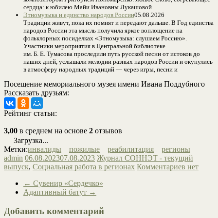
сердца: к юбилею Майи Ивановны Лукашовой
Этномузыка и единство народов России
05.08.2026
Традиции живут, пока их помнят и передают дальше. В Год единства
народов России эта мысль получила яркое воплощение на
фольклорных посиделках «Этномузыка: слушаем Россию».
Участники мероприятия в Центральной библиотеке
им. Б. Е. Тумасова проследили путь русской песни от истоков до
наших дней, услышали мелодии разных народов России и окунулись
в атмосферу народных традиций — через игры, песни и
Посещение мемориального музея имени Ивана Поддубного
Рассказать друзьям:
Рейтинг статьи:
3,00
в среднем на основе
2
отзывов
Загрузка...
Метки:
инвалиды
пожилые
реабилитация
регионы
admin
06.08.2023
07.08.2023
Журнал СОННЭТ - текущий
выпуск
,
Социальная работа в регионах
Комментариев нет
←
Сувенир «Сердечко»
Адаптивный батут
→
Добавить комментарий