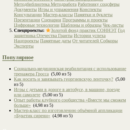
Методбиблиотека
Методработа
Работнику соцсферы
Документы
Игры и упражнения
Конспекты
Консультации
Мастер-классы
Памятки и буклеты
Презентации
Сценарии
Программы и проекты
Цифровые технологии
Шаблоны и образцы
Чек-листы
Спецпроекты:
Золотой фонд практик СОННЭТ
Год
защитника Отечества
Гранты
Истории успеха
Нацпроекты
Памятные даты
От читателей
Собкоры
Эксперты
Популярное
Социально-медицинская реабилитация с использование
тренажера Гросса
(5,00 из 5)
Как носить и завязывать георгиевскую ленточку?
(5,00
из 5)
Игры с детьми в дороге в автобусе, в машине, поезде
или самолете
(5,00 из 5)
Опыт работы клубного сообщества «Вместе мы сможем
больше»
(4,98 из 5)
Мастер-класс по изготовлению объёмной аппликации
«Букетик сирени»
(4,98 из 5)