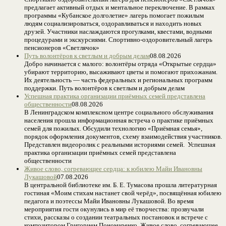
предлагает активный отдых и ментальное переключение. В рамках
программы «Кубанское долголетие» лагерь помогает пожилым
людям социализироваться, оздоравливаться и находить новых
друзей. Участники наслаждаются прогулками, квестами, водными
процедурами и экскурсиями. Спортивно-оздоровительный лагерь
пенсионеров «Светлячок»
Путь волонтёров к светлым и добрым делам
08.08.2026
Добро начинается с малого: волонтёры отряда «Открытые сердца»
убирают территорию, высаживают цветы и помогают прихожанам.
Их деятельность — часть федеральных и региональных программ
поддержки. Путь волонтёров к светлым и добрым делам
Успешная практика организации приёмных семей представлена
общественности
08.08.2026
В Ленинградском комплексном центре социального обслуживания
населения прошла информационная встреча о практике приёмных
семей для пожилых. Обсудили технологию «Приёмная семья»,
порядок оформления документов, схему взаимодействия участников.
Представлен видеоролик с реальными историями семей. Успешная
практика организации приёмных семей представлена
общественности
Живое слово, согревающее сердца: к юбилею Майи Ивановны
Лукашовой
07.08.2026
В центральной библиотеке им. Б. Е. Тумасова прошла литературная
гостиная «Моим стихам настанет свой черёд», посвящённая юбилею
педагога и поэтессы Майи Ивановны Лукашовой. Во время
мероприятия гости окунулись в мир её творчества: прозвучали
стихи, рассказы о создании театральных постановок и встрече с
композитором Григорием Пономаренко. Живое слово, согревающее