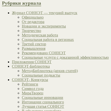
Рубрики журнала
Журнал СОННЭТ — текущий выпуск
Официально
От редактора
Новации и эксперименты
Творчество
Методическая работа
Социальная работа в регионах
Третий сектор
Размышления
Рекомендовано СОННЭТ
Социальные услуги с доказанной эффективностью
Приложения СОННЭТ
СОННЭТ-Библиотека
МетодБиблиотека (архив статей)
Социальные подкасты
СОННЭТ- Конкурсы
Рейтинги
Символ года
МираТворец
Социальные инновации
Интонации социального
Лучшая статья СОННЭТ
В объективе-соцработа