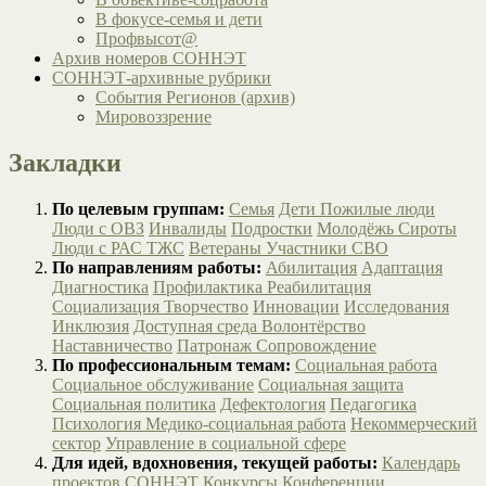
В фокусе-семья и дети
Профвысот@
Архив номеров СОННЭТ
СОННЭТ-архивные рубрики
События Регионов (архив)
Мировоззрение
Закладки
По целевым группам:
Семья
Дети
Пожилые люди
Люди с ОВЗ
Инвалиды
Подростки
Молодёжь
Сироты
Люди с РАС
ТЖС
Ветераны
Участники СВО
По направлениям работы:
Абилитация
Адаптация
Диагностика
Профилактика
Реабилитация
Социализация
Творчество
Инновации
Исследования
Инклюзия
Доступная среда
Волонтёрство
Наставничество
Патронаж
Сопровождение
По профессиональным темам:
Социальная работа
Социальное обслуживание
Социальная защита
Социальная политика
Дефектология
Педагогика
Психология
Медико-социальная работа
Некоммерческий
сектор
Управление в социальной сфере
Для идей, вдохновения, текущей работы:
Календарь
проектов СОННЭТ
Конкурсы
Конференции