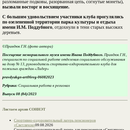
разломанные подковы, разорванная цепь, согнутые монеты),
вызвали восторг и восхищение.
С большим удовольствием участники клуба прогулялись
по озелененной территории парка культуры и отдыха
имени И.М. Поддубного
, отдохнули в тени старых высоких
деревьев.
©
Правдюк Г.Н. (фото автора)
Посещение мемориального музея имени Ивана Поддубного.
Правдюк Г.Н.,
специалист по социальной работе отделения социального обслуживания
на дому № 13, руководитель спортивно-оздоровительного клуба для
пожилых граждан «Лидер»
pravdyukgn-art06reg-06082023
Рубрика:
Социальная работа в регионах
Выпуск 08 (84)/2023
Листаем архив СОННЭТ
Спортивно-оздоровительный лагерь пенсионеров
«Светлячок»
09.08.2026
Спортивно-оздоровительный лагерь для пенсионеров «Светлячок»