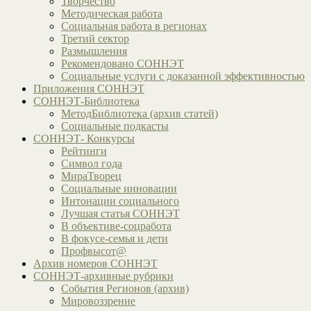
Творчество
Методическая работа
Социальная работа в регионах
Третий сектор
Размышления
Рекомендовано СОННЭТ
Социальные услуги с доказанной эффективностью
Приложения СОННЭТ
СОННЭТ-Библиотека
МетодБиблиотека (архив статей)
Социальные подкасты
СОННЭТ- Конкурсы
Рейтинги
Символ года
МираТворец
Социальные инновации
Интонации социального
Лучшая статья СОННЭТ
В объективе-соцработа
В фокусе-семья и дети
Профвысот@
Архив номеров СОННЭТ
СОННЭТ-архивные рубрики
События Регионов (архив)
Мировоззрение