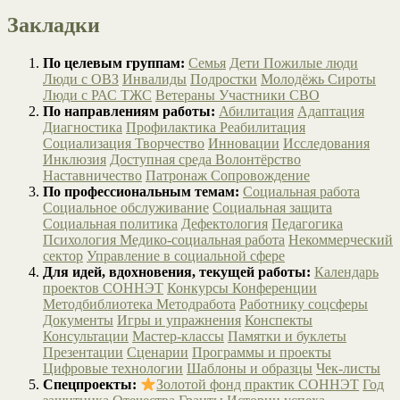
Закладки
По целевым группам:
Семья
Дети
Пожилые люди
Люди с ОВЗ
Инвалиды
Подростки
Молодёжь
Сироты
Люди с РАС
ТЖС
Ветераны
Участники СВО
По направлениям работы:
Абилитация
Адаптация
Диагностика
Профилактика
Реабилитация
Социализация
Творчество
Инновации
Исследования
Инклюзия
Доступная среда
Волонтёрство
Наставничество
Патронаж
Сопровождение
По профессиональным темам:
Социальная работа
Социальное обслуживание
Социальная защита
Социальная политика
Дефектология
Педагогика
Психология
Медико-социальная работа
Некоммерческий
сектор
Управление в социальной сфере
Для идей, вдохновения, текущей работы:
Календарь
проектов СОННЭТ
Конкурсы
Конференции
Методбиблиотека
Методработа
Работнику соцсферы
Документы
Игры и упражнения
Конспекты
Консультации
Мастер-классы
Памятки и буклеты
Презентации
Сценарии
Программы и проекты
Цифровые технологии
Шаблоны и образцы
Чек-листы
Спецпроекты:
Золотой фонд практик СОННЭТ
Год