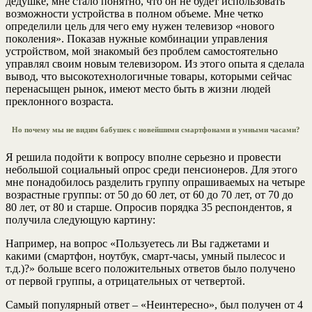
дедушке, мне стало понятно, что он не будет использовать
возможности устройства в полном объеме. Мне четко
определили цель для чего ему нужен телевизор «нового
поколения». Показав нужные комбинации управления
устройством, мой знакомый без проблем самостоятельно
управлял своим новым телевизором. Из этого опыта я сделала
вывод, что высокотехнологичные товары, которыми сейчас
перенасыщен рынок, имеют место быть в жизни людей
преклонного возраста.
Но почему мы не видим бабушек с новейшими смартфонами и умными часами?
Я решила подойти к вопросу вполне серьезно и провести
небольшой социальный опрос среди пенсионеров. Для этого
мне понадобилось разделить группу опрашиваемых на четыре
возрастные группы: от 50 до 60 лет, от 60 до 70 лет, от 70 до
80 лет, от 80 и старше. Опросив порядка 35 респондентов, я
получила следующую картину:
Например, на вопрос «Пользуетесь ли Вы гаджетами и
какими (смартфон, ноутбук, смарт-часы, умный пылесос и
т.д.)?» больше всего положительных ответов было получено
от первой группы, а отрицательных от четвертой.
Самый популярный ответ – «Неинтересно», был получен от 4