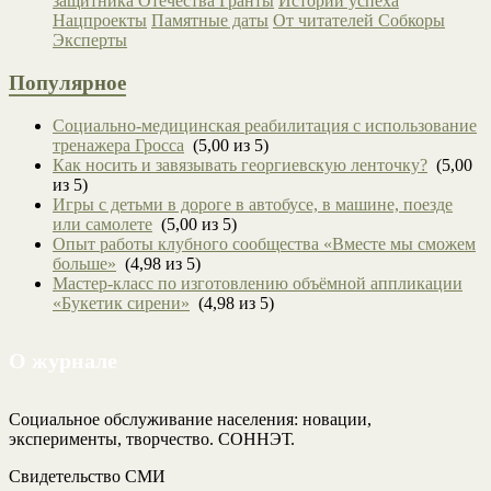
защитника Отечества
Гранты
Истории успеха
Нацпроекты
Памятные даты
От читателей
Собкоры
Эксперты
Популярное
Социально-медицинская реабилитация с использование
тренажера Гросса
(5,00 из 5)
Как носить и завязывать георгиевскую ленточку?
(5,00
из 5)
Игры с детьми в дороге в автобусе, в машине, поезде
или самолете
(5,00 из 5)
Опыт работы клубного сообщества «Вместе мы сможем
больше»
(4,98 из 5)
Мастер-класс по изготовлению объёмной аппликации
«Букетик сирени»
(4,98 из 5)
О журнале
Социальное обслуживание населения: новации,
эксперименты, творчество. СОННЭТ.
Свидетельство СМИ