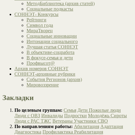
МетодБиблиотека (архив статей)
Социальные подкасты
СОННЭТ- Конкурсы
Рейтинги
Символ года
МираТворец
Социальные инновации
Интонации социального
Лучшая статья СОННЭТ
В объективе-соцработа
В фокусе-семья и дети
Профвысот@
Архив номеров СОННЭТ
СОННЭТ-архивные рубрики
События Регионов (архив)
Мировоззрение
Закладки
По целевым группам:
Семья
Дети
Пожилые люди
Люди с ОВЗ
Инвалиды
Подростки
Молодёжь
Сироты
Люди с РАС
ТЖС
Ветераны
Участники СВО
По направлениям работы:
Абилитация
Адаптация
Диагностика
Профилактика
Реабилитация