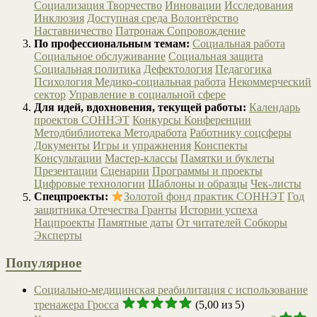
Социализация
Творчество
Инновации
Исследования
Инклюзия
Доступная среда
Волонтёрство
Наставничество
Патронаж
Сопровождение
По профессиональным темам:
Социальная работа
Социальное обслуживание
Социальная защита
Социальная политика
Дефектология
Педагогика
Психология
Медико-социальная работа
Некоммерческий
сектор
Управление в социальной сфере
Для идей, вдохновения, текущей работы:
Календарь
проектов СОННЭТ
Конкурсы
Конференции
Методбиблиотека
Методработа
Работнику соцсферы
Документы
Игры и упражнения
Конспекты
Консультации
Мастер-классы
Памятки и буклеты
Презентации
Сценарии
Программы и проекты
Цифровые технологии
Шаблоны и образцы
Чек-листы
Спецпроекты:
Золотой фонд практик СОННЭТ
Год
защитника Отечества
Гранты
Истории успеха
Нацпроекты
Памятные даты
От читателей
Собкоры
Эксперты
Популярное
Социально-медицинская реабилитация с использование
тренажера Гросса
(5,00 из 5)