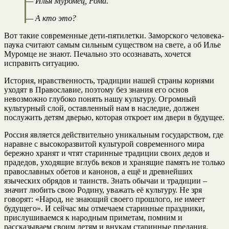
— Илья Муромец, Рома.
— А кто это?
Вот такие современные дети-пятилетки. Заморского человека-
паука считают самым сильным существом на свете, а об Илье
Муромце не знают. Печально это осознавать, хочется
исправить ситуацию.
История, нравственность, традиции нашей страны корнями
уходят в Православие, поэтому без знания его основ
невозможно глубоко понять нашу культуру. Огромный
культурный слой, оставленный нам в наследие, должен
послужить детям дверью, которая откроет им двери в будущее.
Россия является действительно уникальным государством, где
наравне с высокоразвитой культурой современного мира
бережно хранят и чтят старинные традиции своих дедов и
прадедов, уходящие вглубь веков и хранящие память не только
православных обетов и канонов, а ещё и древнейших
языческих обрядов и таинств. Знать обычаи и традиции –
значит любить свою Родину, уважать её культуру. Не зря
говорят: «Народ, не знающий своего прошлого, не имеет
будущего». И сейчас мы отмечаем старинные праздники,
прислушиваемся к народным приметам, помним и
рассказываем своим детям и внукам старинные предания.