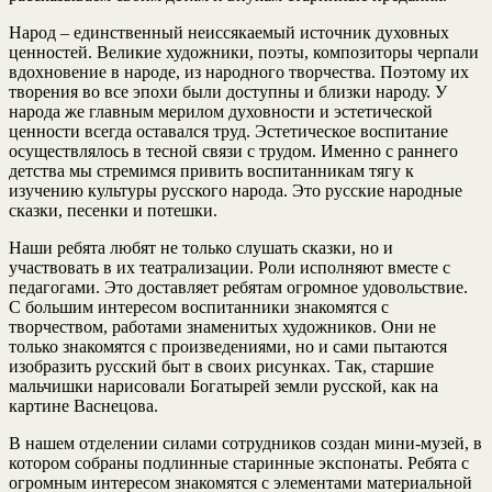
Народ – единственный неиссякаемый источник духовных
ценностей. Великие художники, поэты, композиторы черпали
вдохновение в народе, из народного творчества. Поэтому их
творения во все эпохи были доступны и близки народу. У
народа же главным мерилом духовности и эстетической
ценности всегда оставался труд. Эстетическое воспитание
осуществлялось в тесной связи с трудом. Именно с раннего
детства мы стремимся привить воспитанникам тягу к
изучению культуры русского народа. Это русские народные
сказки, песенки и потешки.
Наши ребята любят не только слушать сказки, но и
участвовать в их театрализации. Роли исполняют вместе с
педагогами. Это доставляет ребятам огромное удовольствие.
С большим интересом воспитанники знакомятся с
творчеством, работами знаменитых художников. Они не
только знакомятся с произведениями, но и сами пытаются
изобразить русский быт в своих рисунках. Так, старшие
мальчишки нарисовали Богатырей земли русской, как на
картине Васнецова.
В нашем отделении силами сотрудников создан мини-музей, в
котором собраны подлинные старинные экспонаты. Ребята с
огромным интересом знакомятся с элементами материальной