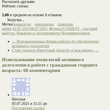
Рассказать друзьям:
Рейтинг статьи:
5,00
в среднем на основе
1
отзывов
Загрузка...
Метки:
инвалиды
инновации
пожилые
admin
02.07.2021
06.07.2021
Журнал СОННЭТ - текущий
выпуск
,
Новации и эксперименты
68 комментариев
←
Инновационные формы работы по обеспечению
активного долголетия
Старт проекта Иркутской области «Своя жизнь»
→
Использование технологий активного
долголетия в работе с гражданами старшего
возраста
: 68 комментариев
Наталья
05.07.2021 в 11:21 дп
Постоянная ссылка