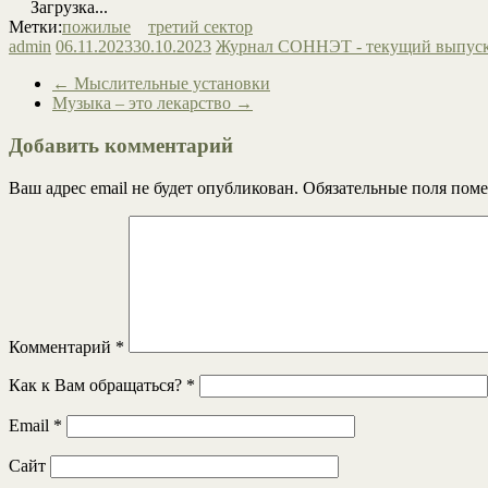
Загрузка...
Метки:
пожилые
третий сектор
admin
06.11.2023
30.10.2023
Журнал СОННЭТ - текущий выпус
←
Мыслительные установки
Музыка – это лекарство
→
Добавить комментарий
Ваш адрес email не будет опубликован.
Обязательные поля пом
Комментарий
*
Как к Вам обращаться?
*
Email
*
Сайт