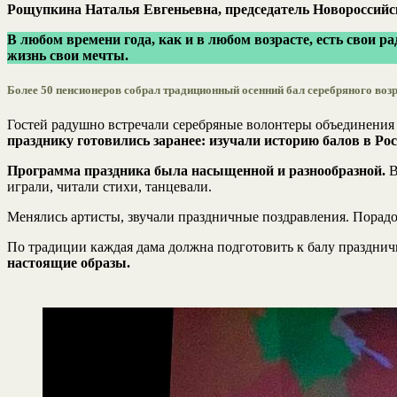
Рощупкина Наталья Евгеньевна, председатель Новороссийс
В любом времени года, как и в любом возрасте, есть свои 
жизнь свои мечты.
Более 50 пенсионеров собрал традиционный осенний бал серебряного воз
Гостей радушно встречали серебряные волонтеры объединения «
празднику готовились заранее: изучали историю балов в Р
Программа праздника была насыщенной и разнообразной.
В
играли, читали стихи, танцевали.
Менялись артисты, звучали праздничные поздравления. Порадо
По традиции каждая дама должна подготовить к балу праздни
настоящие образы.