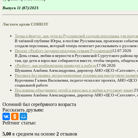
Выпуск 11 (87)/202
3
Листаем архив СОННЭТ
Точка в фокусе: как дети из Русскинской создали персонажа для попул
В таёжной глубинке Югры, в посёлке Русскинская, произошло событие
создали персонажа, который теперь помогает рассказывать о русском я
Проект «Разбег» подарил праздник семьям Русскинской
12.07.2026
В День семьи, любви и верности в Русскинской Сургутского района 
там, где дети и взрослые собираются вместе, чтобы творить, общатьс
«Разбег»: как реабилитация приводит к победе
17.06.2026
Шукшина Альбина Александровна, директор АНО «ЦСО «Сателлит», с.п
Рисовать без правил: нетрадиционные техники как инструмент развит
Курочкина Галина Васильевна, педагог-психолог проекта, АНО «ЦСО «
социальной работе
Пословицы объединяют детей и взрослых в любви к русскому языку
21
Шукшина Альбина Александровна, директор АНО «ЦСО «Сателлит», с.
Осенний бал серебряного возраста
Рассказать друзьям:
Рейтинг статьи:
5,00
в среднем на основе
2
отзывов