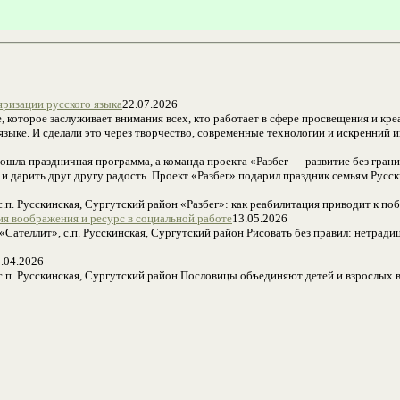
яризации русского языка
22.07.2026
, которое заслуживает внимания всех, кто работает в сфере просвещения и к
зыке. И сделали это через творчество, современные технологии и искренний ин
прошла праздничная программа, а команда проекта «Разбег — развитие без гр
я и дарить друг другу радость. Проект «Разбег» подарил праздник семьям Русс
. Русскинская, Сургутский район «Разбег»: как реабилитация приводит к по
ия воображения и ресурс в социальной работе
13.05.2026
Сателлит», с.п. Русскинская, Сургутский район Рисовать без правил: нетради
.04.2026
п. Русскинская, Сургутский район Пословицы объединяют детей и взрослых в