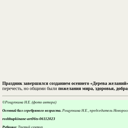
Праздник завершился созданием осеннего «Дерева желаний
перечесть, но общими были
пожелания мира, здоровья, добра
©
Рощупкина Н.Е. (фото автора)
Осенний бал серебряного возраста.
Рощупкина Н.Е., председатель Новорос
roshhupkinane-art06ts-06112023
Рубрика:
Третий сектор