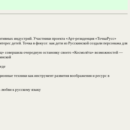
реативных индустрий. Участники проекта «Арт-резиденция «ТочкаРусс»
терес детей. Точка в фокусе: как дети из Русскинской создали персонажа для
аниц» совершила очередную остановку своего «Космолёта» возможностей —
кинской
беде
ционные техники как инструмент развития воображения и ресурс в
 любви к русскому языку