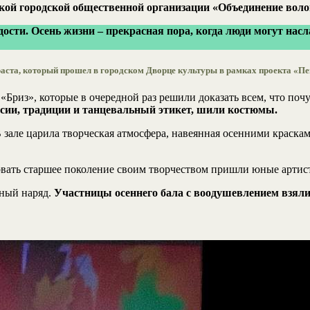
кой городской общественной организации «Объединение воло
радости. Осень жизни – прекрасная пора, когда люди могут н
раста, который прошел в городском Дворце культуры в рамках проекта «П
Бриз», которые в очередной раз решили доказать всем, что поч
оссии, традиции и танцевальный этикет, шили костюмы.
 зале царила творческая атмосфера, навеянная осенними краска
вать старшее поколение своим творчеством пришли юные артист
чный наряд.
Участницы осеннего бала с воодушевлением взяли