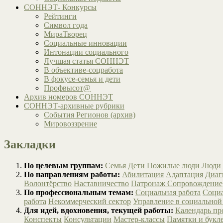
СОННЭТ- Конкурсы
Рейтинги
Символ года
МираТворец
Социальные инновации
Интонации социального
Лучшая статья СОННЭТ
В объективе-соцработа
В фокусе-семья и дети
Профвысот@
Архив номеров СОННЭТ
СОННЭТ-архивные рубрики
События Регионов (архив)
Мировоззрение
Закладки
По целевым группам:
Семья
Дети
Пожилые люди
Люди 
По направлениям работы:
Абилитация
Адаптация
Диаг
Волонтёрство
Наставничество
Патронаж
Сопровождение
По профессиональным темам:
Социальная работа
Социа
работа
Некоммерческий сектор
Управление в социальной
Для идей, вдохновения, текущей работы:
Календарь п
Конспекты
Консультации
Мастер-классы
Памятки и букл