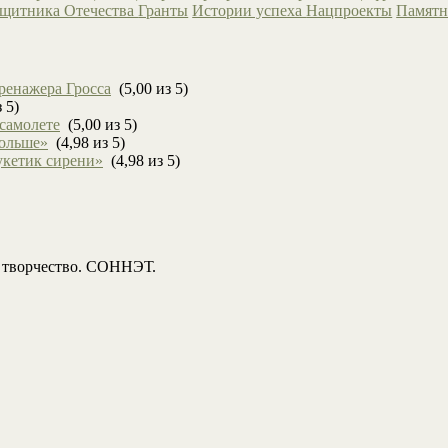
ащитника Отечества
Гранты
Истории успеха
Нацпроекты
Памятн
ренажера Гросса
(5,00 из 5)
 5)
 самолете
(5,00 из 5)
больше»
(4,98 из 5)
укетик сирени»
(4,98 из 5)
, творчество. СОННЭТ.