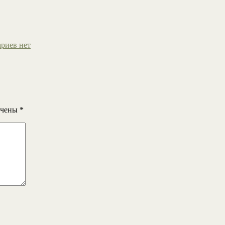
риев нет
ечены
*