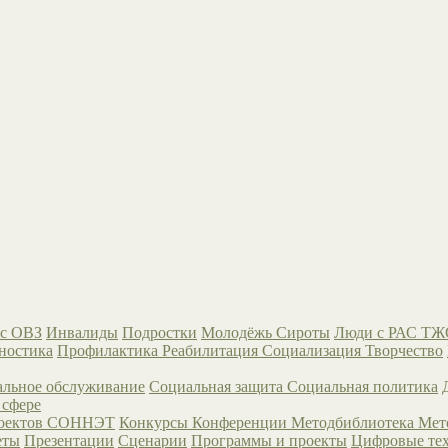
с ОВЗ
Инвалиды
Подростки
Молодёжь
Сироты
Люди с РАС
ТЖ
ностика
Профилактика
Реабилитация
Социализация
Творчество
льное обслуживание
Социальная защита
Социальная политика
 сфере
роектов СОННЭТ
Конкурсы
Конференции
Методбиблиотека
Мет
еты
Презентации
Сценарии
Программы и проекты
Цифровые те