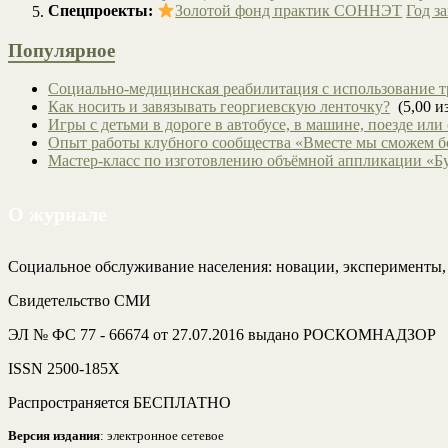
Спецпроекты:
Золотой фонд практик СОННЭТ
Год з
Популярное
Социально-медицинская реабилитация с использование т
Как носить и завязывать георгиевскую ленточку?
(5,00 из
Игры с детьми в дороге в автобусе, в машине, поезде или
Опыт работы клубного сообщества «Вместе мы сможем 
Мастер-класс по изготовлению объёмной аппликации «Б
О журнале
Социальное обслуживание населения: новации, эксперименты
Свидетельство СМИ
ЭЛ № ФС 77 - 66674 от 27.07.2016 выдано РОСКОМНАДЗОР
ISSN 2500-185Х
Распространяется БЕСПЛАТНО
Версия издания
: электронное сетевое