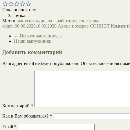
Пока оценок нет
Загрузка...
Метки:
выпуски журнала
работнику соцсферы
admin
06.09.2020
10.09.2020
Архив номеров СОННЭТ
Коммента
←
Нескучные каникулы
Наши выпускники
→
Добавить комментарий
Ваш адрес email не будет опубликован.
Обязательные поля пом
Комментарий
*
Как к Вам обращаться?
*
Email
*