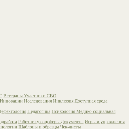
С
Ветераны
Участники СВО
Инновации
Исследования
Инклюзия
Доступная среда
Дефектология
Педагогика
Психология
Медико-социальная
одработа
Работнику соцсферы
Документы
Игры и упражнения
хнологии
Шаблоны и образцы
Чек-листы