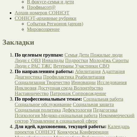
В фокусе-семья и дети
Профвысот@
Архив номеров СОННЭТ
СОННЭТ-архивные рубрики
События Регионов (архив)
Мировоззрение
Закладки
По целевым группам:
Семья
Дети
Пожилые люди
Люди с ОВЗ
Инвалиды
Подростки
Молодёжь
Сироты
Люди с РАС
ТЖС
Ветераны
Участники СВО
По направлениям работы:
Абилитация
Адаптация
Диагностика
Профилактика
Реабилитация
Социализация
Творчество
Инновации
Исследования
Инклюзия
Доступная среда
Волонтёрство
Наставничество
Патронаж
Сопровождение
По профессиональным темам:
Социальная работа
Социальное обслуживание
Социальная защита
Социальная политика
Дефектология
Педагогика
Психология
Медико-социальная работа
Некоммерческий
сектор
Управление в социальной сфере
Для идей, вдохновения, текущей работы:
Календарь
проектов СОННЭТ
Конкурсы
Конференции