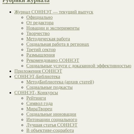
Рубрики журнала
Журнал СОННЭТ — текущий выпуск
Официально
От редактора
Новации и эксперименты
Творчество
Методическая работа
Социальная работа в регионах
Третий сектор
Размышления
Рекомендовано СОННЭТ
Социальные услуги с доказанной эффективностью
Приложения СОННЭТ
СОННЭТ-Библиотека
МетодБиблиотека (архив статей)
Социальные подкасты
СОННЭТ- Конкурсы
Рейтинги
Символ года
МираТворец
Социальные инновации
Интонации социального
Лучшая статья СОННЭТ
В объективе-соцработа