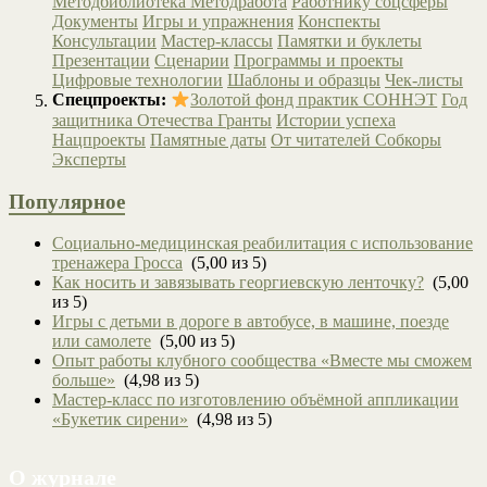
Методбиблиотека
Методработа
Работнику соцсферы
Документы
Игры и упражнения
Конспекты
Консультации
Мастер-классы
Памятки и буклеты
Презентации
Сценарии
Программы и проекты
Цифровые технологии
Шаблоны и образцы
Чек-листы
Спецпроекты:
Золотой фонд практик СОННЭТ
Год
защитника Отечества
Гранты
Истории успеха
Нацпроекты
Памятные даты
От читателей
Собкоры
Эксперты
Популярное
Социально-медицинская реабилитация с использование
тренажера Гросса
(5,00 из 5)
Как носить и завязывать георгиевскую ленточку?
(5,00
из 5)
Игры с детьми в дороге в автобусе, в машине, поезде
или самолете
(5,00 из 5)
Опыт работы клубного сообщества «Вместе мы сможем
больше»
(4,98 из 5)
Мастер-класс по изготовлению объёмной аппликации
«Букетик сирени»
(4,98 из 5)
О журнале