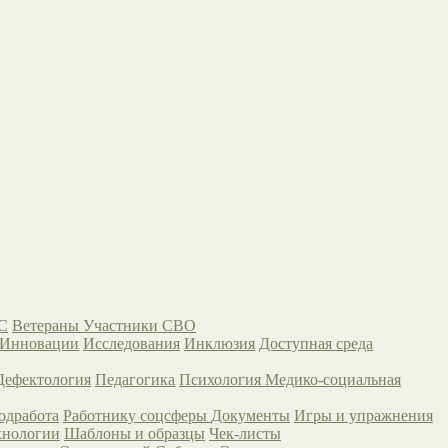
С
Ветераны
Участники СВО
Инновации
Исследования
Инклюзия
Доступная среда
Дефектология
Педагогика
Психология
Медико-социальная
одработа
Работнику соцсферы
Документы
Игры и упражнения
хнологии
Шаблоны и образцы
Чек-листы