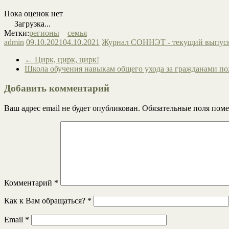
Пока оценок нет
Загрузка...
Метки:
регионы
семья
admin
09.10.2021
04.10.2021
Журнал СОННЭТ - текущий выпус
←
Цирк, цирк, цирк!
Школа обучения навыкам общего ухода за гражданами пож
Добавить комментарий
Ваш адрес email не будет опубликован.
Обязательные поля пом
Комментарий
*
Как к Вам обращаться?
*
Email
*