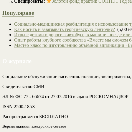
Спецпроекты:
Золотой фонд практик СОННЭТ
Год з
Популярное
Социально-медицинская реабилитация с использование т
Как носить и завязывать георгиевскую ленточку?
(5,00 из
Игры с детьми в дороге в автобусе, в машине, поезде или
Опыт работы клубного сообщества «Вместе мы сможем 
Мастер-класс по изготовлению объёмной аппликации «Б
О журнале
Социальное обслуживание населения: новации, эксперименты
Свидетельство СМИ
ЭЛ № ФС 77 - 66674 от 27.07.2016 выдано РОСКОМНАДЗОР
ISSN 2500-185Х
Распространяется БЕСПЛАТНО
Версия издания
: электронное сетевое