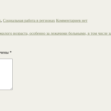
к
,
Социальная работа в регионах
Комментариев нет
илого возраста, особенно за лежачими больными, в том числе 
ечены
*