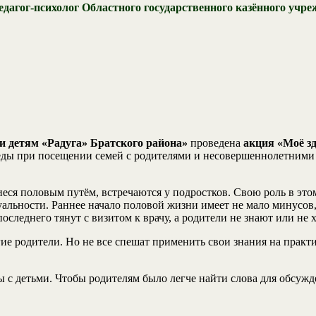
едагог-психолог Областного государственного казённого учр
 детям «Радуга» Братского района»
проведена
акция «Моё зд
ды при посещении семей с родителями и несовершеннолетними о
еся половым путём, встречаются у подростков. Свою роль в это
альности. Раннее начало половой жизни имеет не мало минусов, 
леднего тянут с визитом к врачу, а родители не знают или не х
гие родители. Но не все спешат применить свои знания на прак
с детьми. Чтобы родителям было легче найти слова для обсужд