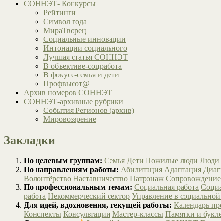
СОННЭТ- Конкурсы
Рейтинги
Символ года
МираТворец
Социальные инновации
Интонации социального
Лучшая статья СОННЭТ
В объективе-соцработа
В фокусе-семья и дети
Профвысот@
Архив номеров СОННЭТ
СОННЭТ-архивные рубрики
События Регионов (архив)
Мировоззрение
Закладки
По целевым группам:
Семья
Дети
Пожилые люди
Люди 
По направлениям работы:
Абилитация
Адаптация
Диаг
Волонтёрство
Наставничество
Патронаж
Сопровождение
По профессиональным темам:
Социальная работа
Социа
работа
Некоммерческий сектор
Управление в социальной
Для идей, вдохновения, текущей работы:
Календарь п
Конспекты
Консультации
Мастер-классы
Памятки и букл