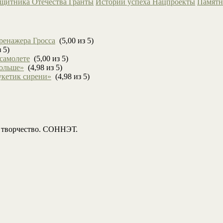
ащитника Отечества
Гранты
Истории успеха
Нацпроекты
Памятн
ренажера Гросса
(5,00 из 5)
 5)
 самолете
(5,00 из 5)
больше»
(4,98 из 5)
укетик сирени»
(4,98 из 5)
, творчество. СОННЭТ.