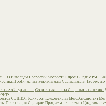
с ОВЗ
Инвалиды
Подростки
Молодёжь
Сироты
Люди с РАС
ТЖ
ностика
Профилактика
Реабилитация
Социализация
Творчество
льное обслуживание
Социальная защита
Социальная политика
 сфере
роектов СОННЭТ
Конкурсы
Конференции
Методбиблиотека
Мет
еты
Презентации
Сценарии
Программы и проекты
Цифровые те