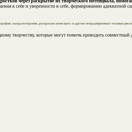
ростков через раскрытие их творческого потенциала, помога
ния к себе и уверенности в себе, формированию адекватной с
графия, мандалотерапия, раскраски-антистресс и другие нетрадиционные техники рисов
ному творчеству, которые могут помочь проводить совместный д