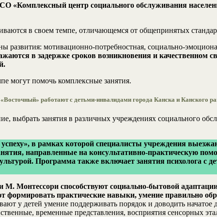
СО «Комплексный центр социального обслуживания населени
виваются в своем темпе, отличающемся от общепринятых стандар
ны развития: мотивационно-потребностная, социально-эмоционал
аются в задержке сроков возникновения и качественном сво
й.
мпе могут помочь комплексные занятия.
«Восточный» работают с детьми-инвалидами города Канска и Канского ра
ение, выбрать занятия в различных учреждениях социального обс
успеху», в рамках которой специалисты учреждения выезжаю
нятия, направленные на консультативно-практическую помо
льтурой. Программа также включает занятия психолога с де
и М. Монтессори способствуют социально-бытовой адаптаци
т формировать практические навыки, умение правильно обр
вают у детей умение поддерживать порядок и доводить начатое д
ственные, временные представления, восприятия сенсорных эта