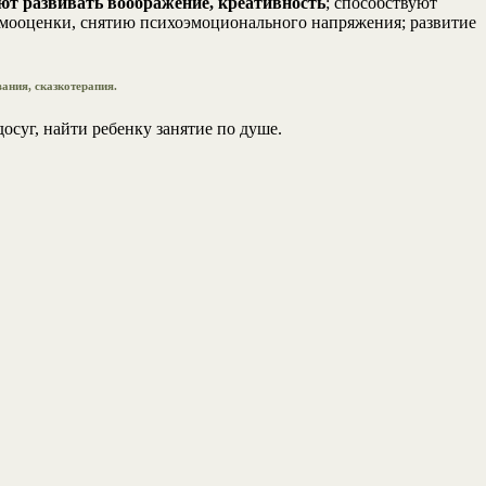
ют развивать воображение, креативность
; способствуют
амооценки, снятию психоэмоционального напряжения; развитие
ания, сказкотерапия.
осуг, найти ребенку занятие по душе.