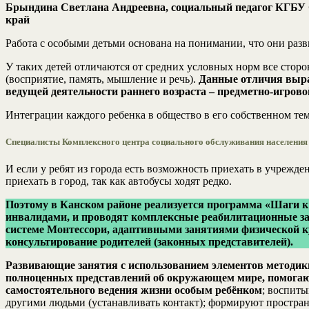
Брындина Светлана Андреевна, социальный педагог КГБУ 
край
Работа с особыми детьми основана на понимании, что они раз
У таких детей отличаются от средних условных норм все сторо
(восприятие, память, мышление и речь).
Данные отличия выраж
ведущей деятельности раннего возраста – предметно-игрово
Интеграции каждого ребенка в общество в его собственном те
Специалисты Комплексного центра социального обслуживания населения 
И если у ребят из города есть возможность приехать в учрежд
приехать в город, так как автобусы ходят редко.
Поэтому в Канском районе реализуется программа «Шаги к 
инвалидами, и проводят комплексные реабилитационные за
системе Монтессори, адаптивными занятиями физической ку
консультирование родителей (законных представителей).
Развивающие занятия с использованием элементов методик
полноценных представлений об окружающем мире, помогаю
самостоятельного ведения жизни особым ребёнком
; воспиты
другими людьми (устанавливать контакт); формируют простран