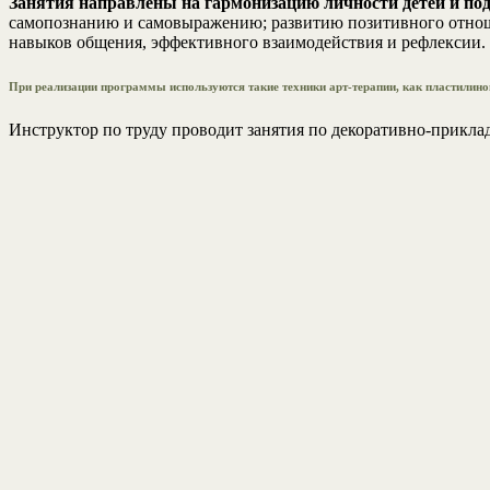
Занятия направлены на гармонизацию личности детей и под
самопознанию и самовыражению; развитию позитивного отноше
навыков общения, эффективного взаимодействия и рефлексии.
При реализации программы используются такие техники арт-терапии, как пластилино
Инструктор по труду проводит занятия по декоративно-приклад