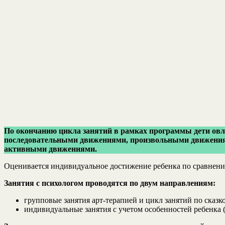
По окончанию цикла занятий в рамках программы дети овл
последовательными движениями, произвольными движениям
активными движениями.
Оценивается индивидуальное достижение ребенка по сравнению
Занятия с психологом проводятся по двум направлениям:
групповые занятия арт-терапией и цикл занятий по сказк
индивидуальные занятия с учетом особенностей ребенка (