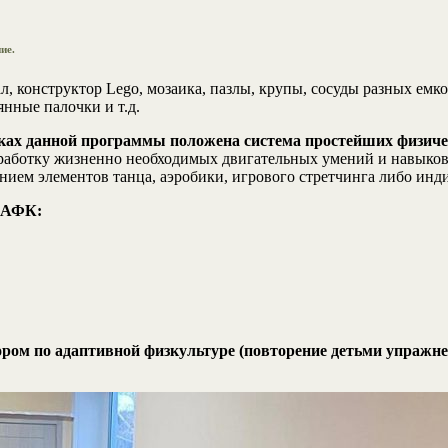
ие.
 конструктор Lego, мозаика, пазлы, крупы, сосуды разных емко
нные палочки и т.д.
амках данной программы положена система простейших физи
работку жизненно необходимых двигательных умений и навыков 
анием элементов танца, аэробики, игрового стретчинга либо инд
а АФК:
ром по адаптивной физкультуре (повторение детьми упражне