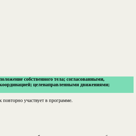
оложение собственного тела; согласованными,
 координацией; целенаправленными движениями;
 повторно участвует в программе.