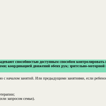
адевают способностью доступным способом контролировать п
и; координацией движений обеих рук; зрительно-моторной
 с началом занятий. Или предыдущими занятиями, если ребенок
отерапии;
или запросом семьи).