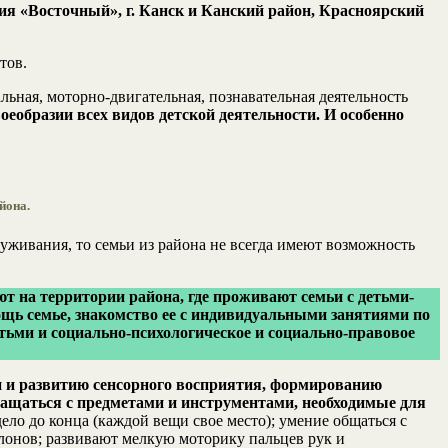
я «Восточный», г. Канск и Канский район, Красноярский
тов.
ьная, моторно-двигательная, познавательная деятельность
еобразии всех видов детской деятельности. И особенно
йона.
луживания, то семьи из района не всегда имеют возможность
т на территории района, где проживают семьи с детьми-
щь семье, знакомство ее с индивидуальными занятиями по
тьми и социально-психологическое и социально-правовое
и и развитию сенсорного восприятия, формированию
ащаться с предметами и инструментами, необходимые для
ело до конца (каждой вещи свое место); умение общаться с
лонов; развивают мелкую моторику пальцев рук и