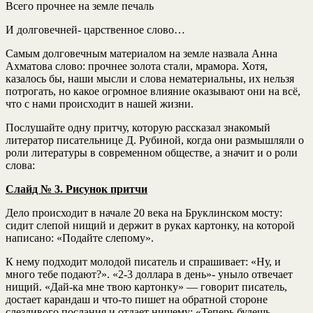
Всего прочнее на земле печаль
И долговечней- царственное слово…
Самым долговечным материалом на земле назвала Анна
Ахматова слово: прочнее золота стали, мрамора. Хотя,
казалось бы, наши мысли и слова нематериальны, их нельзя
потрогать, но какое огромное влияние оказывают они на всё,
что с нами происходит в нашей жизни.
Послушайте одну притчу, которую рассказал знакомый
литератор писательнице Д. Рубиной, когда они размышляли о
роли литературы в современном обществе, а значит и о роли
слова:
Слайд № 3. Рисунок притчи
Дело происходит в начале 20 века на Бруклинском мосту:
сидит слепой нищий и держит в руках картонку, на которой
написано: «Подайте слепому».
К нему подходит молодой писатель и спрашивает: «Ну, и
много тебе подают?». «2-3 доллара в день»- уныло отвечает
нищий. «Дай-ка мне твою картонку» — говорит писатель,
достает карандаш и что-то пишет на обратной стороне
слезливого послания и отдает нищему: «Теперь будешь