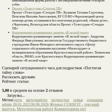
Инновационная форма работы с несовершеннолетними «Раскрой
себя»
Проект «Телестудия «Стендап ТВ»
Проект «Телестудия «Стендап ТВ». Кулакова Татьяна Сергеевна,
Пепелова Наталия Анатольевна, БУ СО ВО «Череповецкий центр
помощи детям, оставшимся без попечения родителей, «Наши дети»,
г.Череповец, Вологодская область Проект «Телестудия «Стендап
ТВ»
Коррекционно-развивающее занятие «В лесной чаще»
Коррекционно-развивающее занятие «В лесной чаще». Андреева
Флорида Ниясулловна, воспитатель Государственного бюджетного
учреждения Ямало-Ненецкого автономного округа «Центр
социального обслуживания населения «Милосердие» в
муниципальном образовании Красноселькупский район», Тюменская
область, ЯНАО, село Красноселькуп Коррекционно-развивающее
занятие «В лесной чаще»
Сценарий ситуационного часа для подростков «Постигая
тайну слова»
Рассказать друзьям:
Рейтинг статьи:
5,00
в среднем на основе
2
отзывов
Загрузка...
Метки:
дети
методработа
подростки
семья
сценарии
admin
28.01.2023
30.06.2026
Журнал СОННЭТ - текущий
выпуск
,
Методическая работа
Комментариев нет