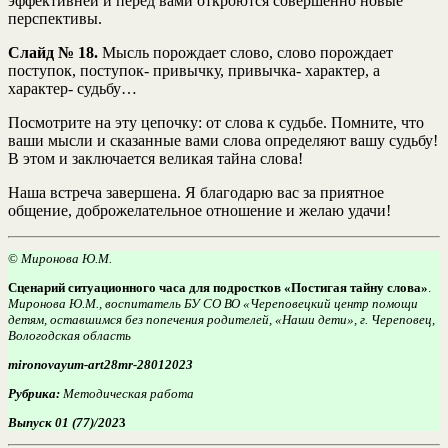
эффективней и перед вами откроются совершенно новые
перспективы.
Слайд № 18.
Мысль порождает слово, слово порождает
поступок, поступок- привычку, привычка- характер, а
характер- судьбу…
Посмотрите на эту цепочку: от слова к судьбе. Помните, что
ваши мысли и сказанные вами слова определяют вашу судьбу!
В этом и заключается великая тайна слова!
Наша встреча завершена. Я благодарю вас за приятное
общение, доброжелательное отношение и желаю удачи!
©
Миронова Ю.М.
Сценарий ситуационного часа для подростков «Постигая тайну слова»
.
Миронова Ю.М., воспитатель БУ СО ВО «Череповецкий центр помощи
детям, оставшимся без попечения родителей, «Наши дети», г. Череповец,
Вологодская область
mironovayum-art28mr-28012023
Рубрика:
Методическая работа
Выпуск 01 (77)/202
3