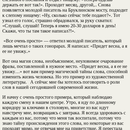
держать ее вот так!». Проходит месяц, другой,.. Снова
появляется молодой писатель на Бруклинском мосту, подходит
к слепому нищему: «Ну, сколько сейчас тебе подают?». Тот
узнал его голос, страшно обрадовался, за руку схватил:
«Слушай, слушай! Теперь я имею 20-30 долларов в день!
Скажи, что ты там такое написал?!».
«Все очень просто» — ответил молодой писатель, который
лишь мечтал о таких гонорарах. Я написал: «Придет весна, а я
ее не увижу..»
Вот она магия слова, необъяснимое, неуловимое очарование
фразы, поставленной в нужное место. «Придет весна, а я ее не
увижу…» вот вам пример магической тайны слова, способной
изменить жизнь человека. Но это пример из художественной
литературы. А сейчас мне бы хотелось поговорить о роли
слов в нашей сегодняшней современной жизни.
И начну с очень простого примера, который наблюдаю
каждую смену в нашем центре. Утро, я иду по длинному
коридору за ключами в столовую, многие из вас идут
навстречу мне, возвращаясь с завтрака. Я всегда здороваюсь с
каждым из вас, потому что меня так воспитали, потому что
знаю тайну происхождения этого слова, но некоторые из вас
проходят мимо, не отвечая мне на приветствие. Я перестала