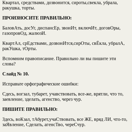
Квартал, средствами, дозвонится, сироты,свекла, убрала,
ракушка, торты.
ПРОИЗНОСИТЕ ПРАВИЛЬНО:
БаловАть, досУг, диспансЕр, звонИт, включИт, договОры,
газопровОд, жалюзИ.
КвартАл, срЕдствами, дозвонИтся,сирОты, свЁкла, убралА,
ракУшка, тОрты.
Вспомним правописание. Правильно ли вы пишите эти
слова?
Слайд № 10.
Исправьте орфографические ошибки:
Сдесь, вогзал, тубарет, учавствовать, все-же, врятли, что то,
заевление, зделать, агенство, через чур.
ПИШИТЕ ПРАВИЛЬНО:
Здесь, воКзал, тАбурет,учаСтвовать, все ЖЕ, вряд ЛИ, что-то,
заЯвление, Сделать, агенсТво, череСчур.