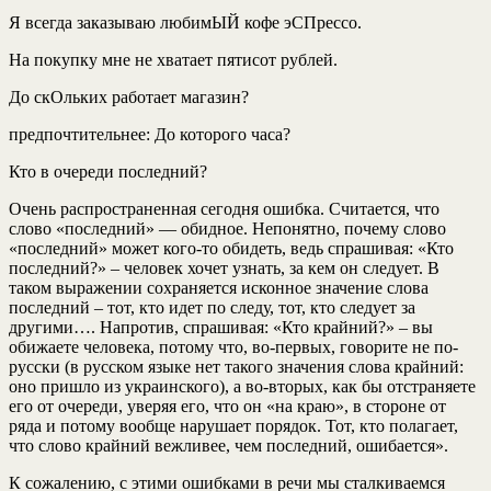
Я всегда заказываю любимЫЙ кофе эСПрессо.
На покупку мне не хватает пятисот рублей.
До скОльких работает магазин?
предпочтительнее: До которого часа?
Кто в очереди последний?
Очень распространенная сегодня ошибка. Считается, что
слово «последний» — обидное. Непонятно, почему слово
«последний» может кого-то обидеть, ведь спрашивая: «Кто
последний?» – человек хочет узнать, за кем он следует. В
таком выражении сохраняется исконное значение слова
последний – тот, кто идет по следу, тот, кто следует за
другими…. Напротив, спрашивая: «Кто крайний?» – вы
обижаете человека, потому что, во-первых, говорите не по-
русски (в русском языке нет такого значения слова крайний:
оно пришло из украинского), а во-вторых, как бы отстраняете
его от очереди, уверяя его, что он «на краю», в стороне от
ряда и потому вообще нарушает порядок. Тот, кто полагает,
что слово крайний вежливее, чем последний, ошибается».
К сожалению, с этими ошибками в речи мы сталкиваемся