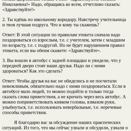
Николаевна!» Надо, обращаясь ко всем, отчетливо сказать:
«Здравствуйте!»
2. Ты идёшь по школьному коридору. Навстречу учительница
и твоя лучшая подруга. Что и кому ты скажешь?
Ответ: В этой ситуации по правилам этикета сначала надо
поздороваться со взрослым, т.е. с учителем, затем с младшим
по возрасту, т.е. с подругой. Но не будет нарушением правил
этикета, если вы обеим скажете: «Здравствуйте».
3. Вы вошли в автобус с задней площадки и увидели, что у
передней двери стоят ваши друзья. Надо ли с ними
здороваться? Как это сделать?
Ответ: Чтобы друзья на вас не обиделись и не посчитали
невежливым, обязательно надо с ними поздороваться. Если в
автобусе мало людей, то можно подойти и только тогда
сказать слова приветствия, а не кричать через весь автобус. А
можно поприветствовать кивком головы, взмахом руки,
улыбнуться, т.е. использовать невербальные, т.е. неречевые
способы приветствия.
Я благодарю вас за обсуждение наших практических
ситуаций. Из того, что мы сейчас узнали и обсудили, узнали о