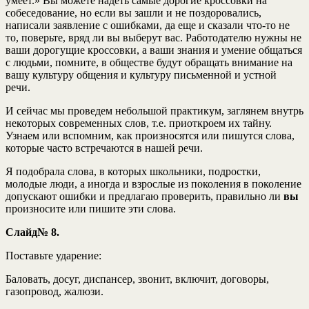
умеет.» Вы можете надеть самые дорогие кроссовки на
собеседование, но если вы зашли и не поздоровались,
написали заявление с ошибками, да еще и сказали что-то не
то, поверьте, вряд ли вы выберут вас. Работодателю нужны не
ваши дорогущие кроссовки, а ваши знания и умение общаться
с людьми, помните, в обществе будут обращать внимание на
вашу культуру общения и культуру письменной и устной
речи.
И сейчас мы проведем небольшой практикум, заглянем внутрь
некоторых современных слов, т.е. приоткроем их тайну.
Узнаем или вспомним, как произносятся или пишутся слова,
которые часто встречаются в нашей речи.
Я подобрала слова, в которых школьники, подростки,
молодые люди, а иногда и взрослые из поколения в поколение
допускают ошибки и предлагаю проверить, правильно ли
вы
произносите или пишите эти слова.
Слайд№ 8.
Поставьте ударение:
Баловать, досуг, диспансер, звонит, включит, договоры,
газопровод, жалюзи.