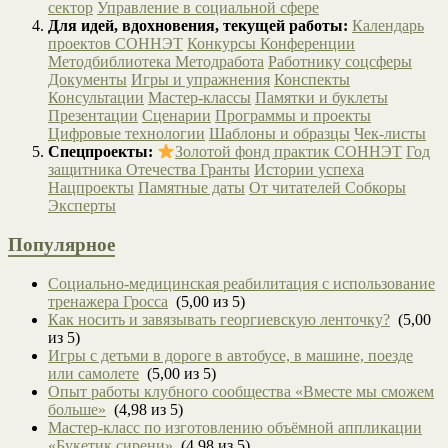
сектор
Управление в социальной сфере
Для идей, вдохновения, текущей работы:
Календарь
проектов СОННЭТ
Конкурсы
Конференции
Методбиблиотека
Методработа
Работнику соцсферы
Документы
Игры и упражнения
Конспекты
Консультации
Мастер-классы
Памятки и буклеты
Презентации
Сценарии
Программы и проекты
Цифровые технологии
Шаблоны и образцы
Чек-листы
Спецпроекты:
Золотой фонд практик СОННЭТ
Год
защитника Отечества
Гранты
Истории успеха
Нацпроекты
Памятные даты
От читателей
Собкоры
Эксперты
Популярное
Социально-медицинская реабилитация с использование
тренажера Гросса
(5,00 из 5)
Как носить и завязывать георгиевскую ленточку?
(5,00
из 5)
Игры с детьми в дороге в автобусе, в машине, поезде
или самолете
(5,00 из 5)
Опыт работы клубного сообщества «Вместе мы сможем
больше»
(4,98 из 5)
Мастер-класс по изготовлению объёмной аппликации
«Букетик сирени»
(4,98 из 5)