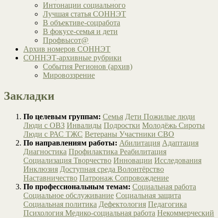
Интонации социального
Лучшая статья СОННЭТ
В объективе-соцработа
В фокусе-семья и дети
Профвысот@
Архив номеров СОННЭТ
СОННЭТ-архивные рубрики
События Регионов (архив)
Мировоззрение
Закладки
По целевым группам:
Семья
Дети
Пожилые люди
Люди с ОВЗ
Инвалиды
Подростки
Молодёжь
Сироты
Люди с РАС
ТЖС
Ветераны
Участники СВО
По направлениям работы:
Абилитация
Адаптация
Диагностика
Профилактика
Реабилитация
Социализация
Творчество
Инновации
Исследования
Инклюзия
Доступная среда
Волонтёрство
Наставничество
Патронаж
Сопровождение
По профессиональным темам:
Социальная работа
Социальное обслуживание
Социальная защита
Социальная политика
Дефектология
Педагогика
Психология
Медико-социальная работа
Некоммерческий