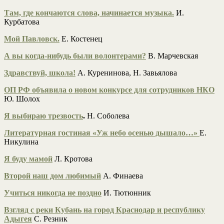
Там, где кончаются слова, начинается музыка.
И.
Курбатова
Мой Павловск.
Е. Костенец
А вы когда-нибудь были волонтерами?
В. Марчевская
Здравствуй, школа!
А. Куренинова, Н. Завьялова
ОП РФ объявила о новом конкурсе для сотрудников НКО
Ю. Шолох
Я выбираю трезвость
.
Н. Соболева
Литературная гостиная «Уж небо осенью дышало…»
Е.
Никулина
Я буду мамой
Л. Кротова
Второй наш дом любимый
А. Финаева
Учиться никогда не поздно
И. Тютюнник
Взгляд с реки Кубань на город Краснодар и республику
Адыгея
С. Резник