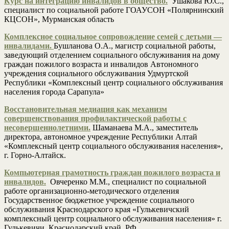
Курс на интеграцию инвалидов в общество.
Ушакова Ю.С.,
специалист по социальной работе ГОАУСОН «Полярнинский
КЦСОН», Мурманская область
Комплексное социальное сопровождение семей
с детьми —
инвалидами.
Бушланова О.А., магистр социальной работы,
заведующий отделением социального обслуживания на дому
граждан пожилого возраста и инвалидов Автономного
учреждения социального обслуживания Удмуртской
Республики «Комплексный центр социального обслуживания
населения города Сарапула»
Восстановительная медиация как механизм
совершенствования профилактической работы с
несовершеннолетними.
Шаманаева М.А., заместитель
директора, автономное учреждение Республики Алтай
«Комплексный центр социального обслуживания населения»,
г. Горно-Алтайск.
Компьютерная грамотность граждан пожилого возраста и
инвалидов.
Овчеренко М.М., специалист по социальной
работе организационно-методического отделения
Государственное бюджетное учреждение социального
обслуживания Краснодарского края «Гулькевичский
комплексный центр социального обслуживания населения» г.
Гулькевичи, Краснодарский край, РФ.