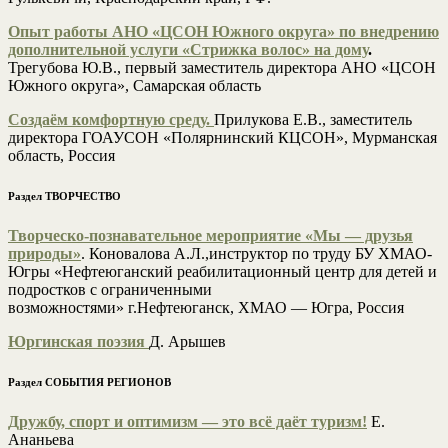
Опыт работы АНО «ЦСОН Южного округа» по внедрению
дополнительной услуги «Стрижка волос» на дому
.
Трегубова Ю.В., первый заместитель директора АНО «ЦСОН
Южного округа», Самарская область
Создаём комфортную среду.
Прилукова Е.В., заместитель
директора ГОАУСОН «Полярнинский КЦСОН», Мурманская
область, Россия
Раздел ТВОРЧЕСТВО
Творческо-познавательное мероприятие «Мы — друзья
природы»
. Коновалова А.Л.,инструктор по труду БУ ХМАО-
Югры «Нефтеюганский реабилитационный центр для детей и
подростков с ограниченными
возможностями» г.Нефтеюганск, ХМАО — Югра, Россия
Юргинская поэзия
Д. Арышев
Раздел СОБЫТИЯ РЕГИОНОВ
Дружбу, спорт и оптимизм — это всё даёт туризм!
Е.
Ананьева