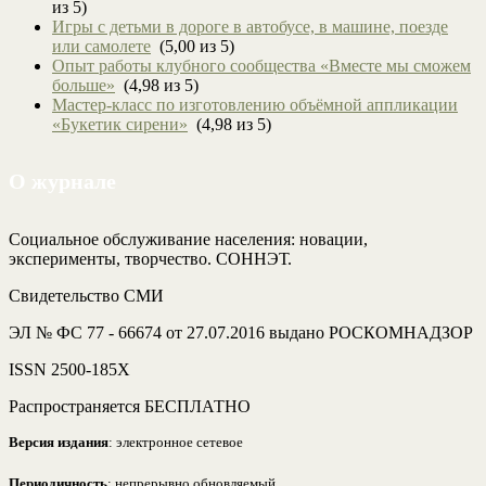
из 5)
Игры с детьми в дороге в автобусе, в машине, поезде
или самолете
(5,00 из 5)
Опыт работы клубного сообщества «Вместе мы сможем
больше»
(4,98 из 5)
Мастер-класс по изготовлению объёмной аппликации
«Букетик сирени»
(4,98 из 5)
О журнале
Социальное обслуживание населения: новации,
эксперименты, творчество. СОННЭТ.
Свидетельство СМИ
ЭЛ № ФС 77 - 66674 от 27.07.2016 выдано РОСКОМНАДЗОР
ISSN 2500-185Х
Распространяется БЕСПЛАТНО
Версия издания
: электронное сетевое
Периодичность
: непрерывно обновляемый