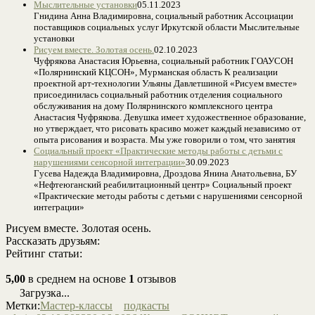
Мыслительные установки
05.11.2023
Гнидина Анна Владимировна, социальный работник Ассоциации
поставщиков социальных услуг Иркутской области Мыслительные
установки
Рисуем вместе. Золотая осень.
02.10.2023
Чуфрякова Анастасия Юрьевна, социальный работник ГОАУСОН
«Полярнинский КЦСОН», Мурманская область К реализации
проектной арт-технологии Ульяны Давлетшиной «Рисуем вместе»
присоединилась социальный работник отделения социального
обслуживания на дому Полярнинского комплексного центра
Анастасия Чуфрякова. Девушка имеет художественное образование,
но утверждает, что рисовать красиво может каждый независимо от
опыта рисования и возраста. Мы уже говорили о том, что занятия
Социальный проект «Практические методы работы с детьми с
нарушениями сенсорной интеграции»
30.09.2023
Гусева Надежда Владимировна, Дроздова Янина Анатольевна, БУ
«Нефтеюганский реабилитационный центр» Социальный проект
«Практические методы работы с детьми с нарушениями сенсорной
интеграции»
Рисуем вместе. Золотая осень.
Рассказать друзьям:
Рейтинг статьи:
5,00
в среднем на основе
1
отзывов
Загрузка...
Метки:
Мастер-классы
подкасты