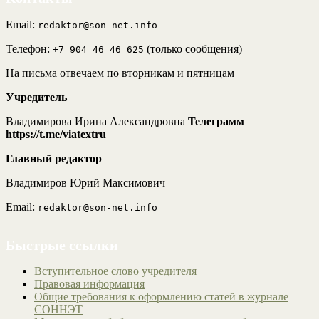
Email:
redaktor@son-net.info
Телефон:
(только сообщения)
+7 904 46 46 625
На письма отвечаем по вторникам и пятницам
Учредитель
Владимирова Ирина Александровна
Телеграмм
https://t.me/viatextru
Главный редактор
Владимиров Юрий Максимович
Email:
redaktor@son-net.info
Быстрые ссылки
Вступительное слово учредителя
Правовая информация
Общие требования к оформлению статей в журнале
СОННЭТ