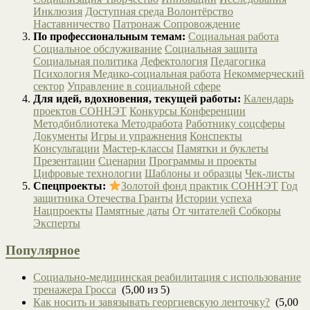
Инклюзия
Доступная среда
Волонтёрство
Наставничество
Патронаж
Сопровождение
По профессиональным темам:
Социальная работа
Социальное обслуживание
Социальная защита
Социальная политика
Дефектология
Педагогика
Психология
Медико-социальная работа
Некоммерческий
сектор
Управление в социальной сфере
Для идей, вдохновения, текущей работы:
Календарь
проектов СОННЭТ
Конкурсы
Конференции
Методбиблиотека
Методработа
Работнику соцсферы
Документы
Игры и упражнения
Конспекты
Консультации
Мастер-классы
Памятки и буклеты
Презентации
Сценарии
Программы и проекты
Цифровые технологии
Шаблоны и образцы
Чек-листы
Спецпроекты:
Золотой фонд практик СОННЭТ
Год
защитника Отечества
Гранты
Истории успеха
Нацпроекты
Памятные даты
От читателей
Собкоры
Эксперты
Популярное
Социально-медицинская реабилитация с использование
тренажера Гросса
(5,00 из 5)
Как носить и завязывать георгиевскую ленточку?
(5,00