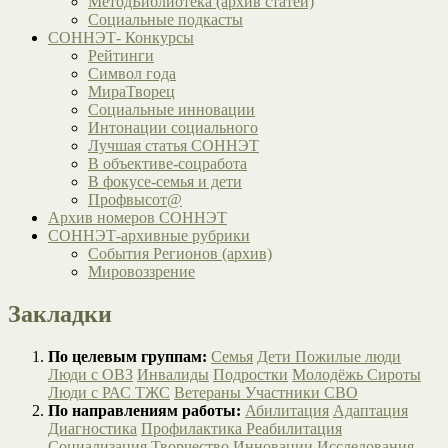
МетодБиблиотека (архив статей)
Социальные подкасты
СОННЭТ- Конкурсы
Рейтинги
Символ года
МираТворец
Социальные инновации
Интонации социального
Лучшая статья СОННЭТ
В объективе-соцработа
В фокусе-семья и дети
Профвысот@
Архив номеров СОННЭТ
СОННЭТ-архивные рубрики
События Регионов (архив)
Мировоззрение
Закладки
По целевым группам:
Семья
Дети
Пожилые люди
Люди с ОВЗ
Инвалиды
Подростки
Молодёжь
Сироты
Люди с РАС
ТЖС
Ветераны
Участники СВО
По направлениям работы:
Абилитация
Адаптация
Диагностика
Профилактика
Реабилитация
Социализация
Творчество
Инновации
Исследования