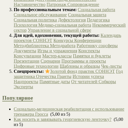
Наставничество
Патронаж
Сопровождение
По профессиональным темам:
Социальная работа
Социальное обслуживание
Социальная защита
Социальная политика
Дефектология
Педагогика
Психология
Медико-социальная работа
Некоммерческий
сектор
Управление в социальной сфере
Для идей, вдохновения, текущей работы:
Календарь
проектов СОННЭТ
Конкурсы
Конференции
Методбиблиотека
Методработа
Работнику соцсферы
Документы
Игры и упражнения
Конспекты
Консультации
Мастер-классы
Памятки и буклеты
Презентации
Сценарии
Программы и проекты
Цифровые технологии
Шаблоны и образцы
Чек-листы
Спецпроекты:
Золотой фонд практик СОННЭТ
Год
защитника Отечества
Гранты
Истории успеха
Нацпроекты
Памятные даты
От читателей
Собкоры
Эксперты
Популярное
Социально-медицинская реабилитация с использование
тренажера Гросса
(5,00 из 5)
Как носить и завязывать георгиевскую ленточку?
(5,00
из 5)