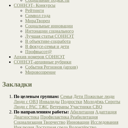
Социальные подкасты
СОННЭТ- Конкурсы
Рейтинги
Символ года
МираТворец
Социальные инновации
Интонации социального
Лучшая статья СОННЭТ
В объективе-соцработа
В фокусе-семья и дети
Профвысот@
Архив номеров СОННЭТ
СОННЭТ-архивные рубрики
События Регионов (архив)
Мировоззрение
Закладки
По целевым группам:
Семья
Дети
Пожилые люди
Люди с ОВЗ
Инвалиды
Подростки
Молодёжь
Сироты
Люди с РАС
ТЖС
Ветераны
Участники СВО
По направлениям работы:
Абилитация
Адаптация
Диагностика
Профилактика
Реабилитация
Социализация
Творчество
Инновации
Исследования
Инклюзия
Доступная среда
Волонтёрство