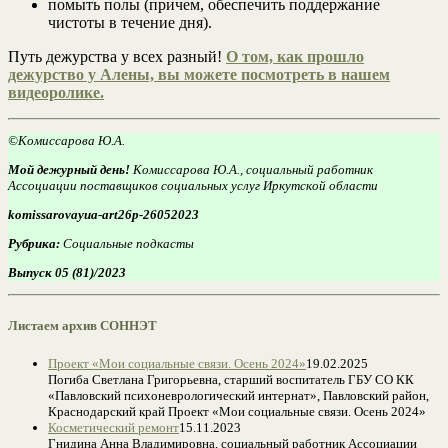
помыть полы (причем, обеспечить поддержание
чистоты в течение дня).
Путь дежурства у всех разный!
О том, как прошло
дежурство у Алены, вы можете посмотреть в нашем
видеоролике.
©Комиссарова Ю.А.
Мой дежурный день!
Комиссарова Ю.А., социальный работник
Ассоциации поставщиков социальных услуг Иркутской области
komissarovayua-art26p-26052023
Рубрика:
Социальные подкасты
Выпуск 05 (81)/2023
Листаем архив СОННЭТ
Проект «Мои социальные связи. Осень 2024»
19.02.2025
Погиба Светлана Григорьевна, старший воспитатель ГБУ СО КК
«Павловский психоневрологический интернат», Павловский район,
Краснодарский край Проект «Мои социальные связи. Осень 2024»
Косметический ремонт
15.11.2023
Гнидина Анна Владимировна, социальный работник Ассоциации