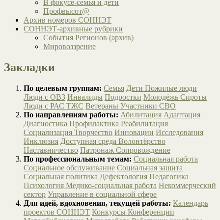
В фокусе-семья и дети
Профвысот@
Архив номеров СОННЭТ
СОННЭТ-архивные рубрики
События Регионов (архив)
Мировоззрение
Закладки
По целевым группам:
Семья
Дети
Пожилые люди
Люди с ОВЗ
Инвалиды
Подростки
Молодёжь
Сироты
Люди с РАС
ТЖС
Ветераны
Участники СВО
По направлениям работы:
Абилитация
Адаптация
Диагностика
Профилактика
Реабилитация
Социализация
Творчество
Инновации
Исследования
Инклюзия
Доступная среда
Волонтёрство
Наставничество
Патронаж
Сопровождение
По профессиональным темам:
Социальная работа
Социальное обслуживание
Социальная защита
Социальная политика
Дефектология
Педагогика
Психология
Медико-социальная работа
Некоммерческий
сектор
Управление в социальной сфере
Для идей, вдохновения, текущей работы:
Календарь
проектов СОННЭТ
Конкурсы
Конференции