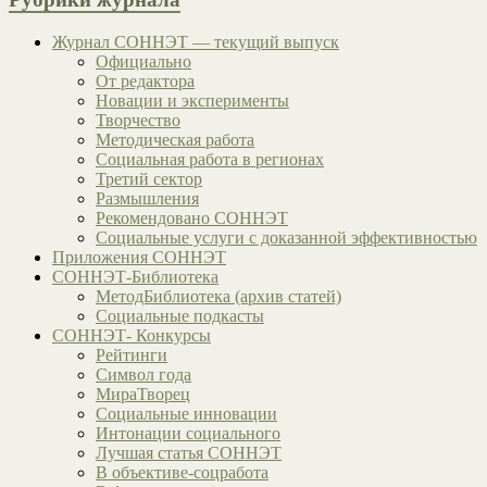
Журнал СОННЭТ — текущий выпуск
Официально
От редактора
Новации и эксперименты
Творчество
Методическая работа
Социальная работа в регионах
Третий сектор
Размышления
Рекомендовано СОННЭТ
Социальные услуги с доказанной эффективностью
Приложения СОННЭТ
СОННЭТ-Библиотека
МетодБиблиотека (архив статей)
Социальные подкасты
СОННЭТ- Конкурсы
Рейтинги
Символ года
МираТворец
Социальные инновации
Интонации социального
Лучшая статья СОННЭТ
В объективе-соцработа