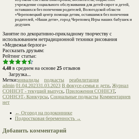
учреждение социального обслуживания для детей-сирот и детей,
оставшихся без попечения родителей, Вологодской области
«Череповецкий центр помощи детям, оставшимся без попечения
родителей, «Наши дети», город Череповец Игры наших бабушек и
дедушек
Занятие по декоративно-прикладному творчеству с
использованием нетрадиционной техники рисования
«Медвежья берлога»
Рассказать друзьям:
Рейтинг статьи:
4,48
в среднем на основе
25
отзывов
Загрузка...
Метки:
инвалиды
подкасты
реабилитация
admin
01.04.2023
31.03.2023
В фокусе-семья и дети
,
Журнал
СОННЭТ - текущий выпуск
,
Приложения СОННЭТ
,
СОННЭТ- Конкурсы
,
Социальные подкасты
Комментариев
нет
←
Огород на подоконнике
Подростковая беременность
→
Добавить комментарий