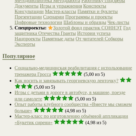
Методбиблиотека
Методработа
Работнику соцсферы
Документы
Игры и упражнения
Конспекты
Консультации
Мастер-классы
Памятки и буклеты
Презентации
Сценарии
Программы и проекты
Цифровые технологии
Шаблоны и образцы
Чек-листы
Спецпроекты:
Золотой фонд практик СОННЭТ
Год
защитника Отечества
Гранты
Истории успеха
Нацпроекты
Памятные даты
От читателей
Собкоры
Эксперты
Популярное
Социально-медицинская реабилитация с использование
тренажера Гросса
(5,00 из 5)
Как носить и завязывать георгиевскую ленточку?
(5,00 из 5)
Игры с детьми в дороге в автобусе, в машине, поезде
или самолете
(5,00 из 5)
Опыт работы клубного сообщества «Вместе мы сможем
больше»
(4,98 из 5)
Мастер-класс по изготовлению объёмной аппликации
«Букетик сирени»
(4,98 из 5)