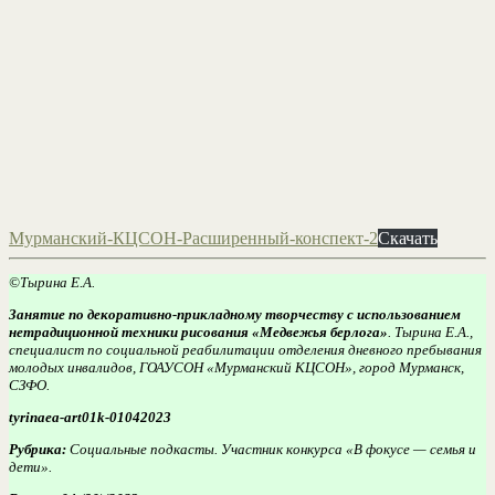
Мурманский-КЦСОН-Расширенный-конспект-2
Скачать
©Тырина Е.А.
Занятие по декоративно-прикладному творчеству с использованием
нетрадиционной техники рисования «Медвежья берлога»
. Тырина Е.А.,
специалист по социальной реабилитации отделения дневного пребывания
молодых инвалидов, ГОАУСОН «Мурманский КЦСОН», город Мурманск,
СЗФО.
tyrinaea-art01k-01042023
Рубрика:
Социальные подкасты. Участник конкурса «В фокусе — семья и
дети».