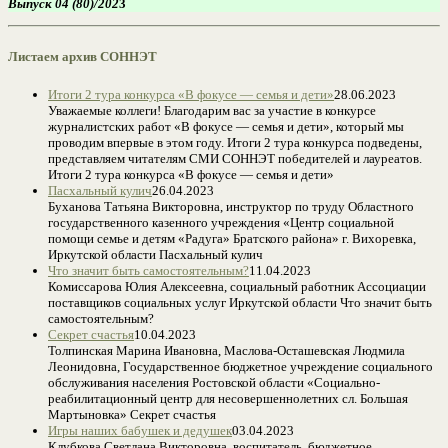
Выпуск 04 (80)/202
3
Листаем архив СОННЭТ
Итоги 2 тура конкурса «В фокусе — семья и дети»
28.06.2023
Уважаемые коллеги! Благодарим вас за участие в конкурсе
журналистских работ «В фокусе — семья и дети», который мы
проводим впервые в этом году. Итоги 2 тура конкурса подведены,
представляем читателям СМИ СОННЭТ победителей и лауреатов.
Итоги 2 тура конкурса «В фокусе — семья и дети»
Пасхальный кулич
26.04.2023
Буханова Татьяна Викторовна, инструктор по труду Областного
государственного казенного учреждения «Центр социальной
помощи семье и детям «Радуга» Братского района» г. Вихоревка,
Иркутской области Пасхальный кулич
Что значит быть самостоятельным?
11.04.2023
Комиссарова Юлия Алексеевна, социальный работник Ассоциации
поставщиков социальных услуг Иркутской области Что значит быть
самостоятельным?
Секрет счастья
10.04.2023
Толпинская Марина Ивановна, Маслова-Осташевская Людмила
Леонидовна, Государственное бюджетное учреждение социального
обслуживания населения Ростовской области «Социально-
реабилитационный центр для несовершеннолетних сл. Большая
Мартыновка» Секрет счастья
Игры наших бабушек и дедушек
03.04.2023
Клубкова Светлана Викторовна, воспитатель, бюджетное