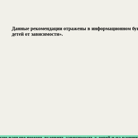
Данные рекомендации отражены в информационном букл
детей от зависимости».
о раньше помочь выявить зависимость у детей и на ранних 