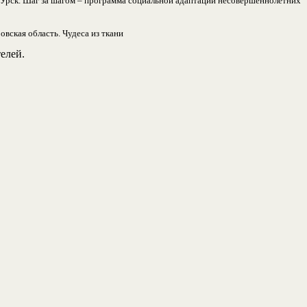
 Урск. Шаг за шагом – программа социальной адаптации несовершеннолетних
вская область. Чудеса из ткани
елей.