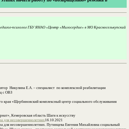
 педагог-психолог ГБУ ЯНАО «Центр «Милосердие» в МО Красноселькупский
втор Никулина Е.А. – специалист по комплексной реабилитации
ц с ОВЗ
го края «Щербиновский комплексный центр социального обслуживания
рнат», Кемеровская область Шаги к искусству
ра для несовершеннолетних
16.10.2021
ра для несовершеннолетних. Путинцева Евгения Михайловна социальный