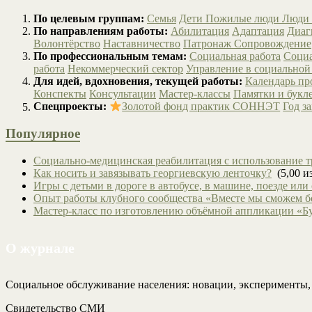
По целевым группам:
Семья
Дети
Пожилые люди
Люди 
По направлениям работы:
Абилитация
Адаптация
Диаг
Волонтёрство
Наставничество
Патронаж
Сопровождение
По профессиональным темам:
Социальная работа
Социа
работа
Некоммерческий сектор
Управление в социальной
Для идей, вдохновения, текущей работы:
Календарь п
Конспекты
Консультации
Мастер-классы
Памятки и букл
Спецпроекты:
Золотой фонд практик СОННЭТ
Год з
Популярное
Социально-медицинская реабилитация с использование т
Как носить и завязывать георгиевскую ленточку?
(5,00 из
Игры с детьми в дороге в автобусе, в машине, поезде или
Опыт работы клубного сообщества «Вместе мы сможем 
Мастер-класс по изготовлению объёмной аппликации «Б
О журнале
Социальное обслуживание населения: новации, эксперименты
Свидетельство СМИ