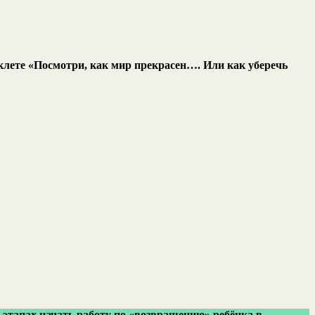
ете «Посмотри, как мир прекрасен…. Или как уберечь
этапах начать работу по «возвращению» ребёнка в