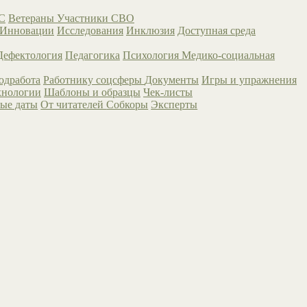
С
Ветераны
Участники СВО
Инновации
Исследования
Инклюзия
Доступная среда
Дефектология
Педагогика
Психология
Медико-социальная
одработа
Работнику соцсферы
Документы
Игры и упражнения
хнологии
Шаблоны и образцы
Чек-листы
ые даты
От читателей
Собкоры
Эксперты