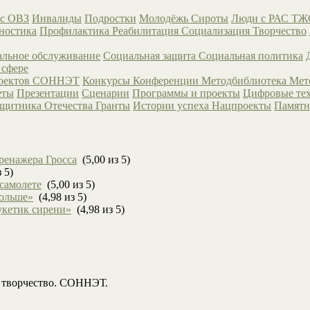
с ОВЗ
Инвалиды
Подростки
Молодёжь
Сироты
Люди с РАС
ТЖ
ностика
Профилактика
Реабилитация
Социализация
Творчество
льное обслуживание
Социальная защита
Социальная политика
 сфере
роектов СОННЭТ
Конкурсы
Конференции
Методбиблиотека
Мет
еты
Презентации
Сценарии
Программы и проекты
Цифровые те
ащитника Отечества
Гранты
Истории успеха
Нацпроекты
Памятн
ренажера Гросса
(5,00 из 5)
 5)
 самолете
(5,00 из 5)
больше»
(4,98 из 5)
укетик сирени»
(4,98 из 5)
, творчество. СОННЭТ.