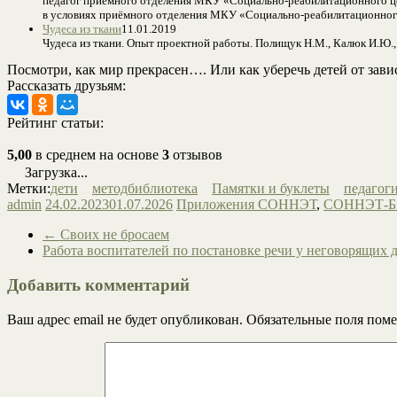
педагог приёмного отделения МКУ «Социально-реабилитационного цен
в условиях приёмного отделения МКУ «Социально-реабилитационног
Чудеса из ткани
11.01.2019
Чудеса из ткани. Опыт проектной работы. Полищук Н.М., Калюк И.Ю.
Посмотри, как мир прекрасен…. Или как уберечь детей от зав
Рассказать друзьям:
Рейтинг статьи:
5,00
в среднем на основе
3
отзывов
Загрузка...
Метки:
дети
методбиблиотека
Памятки и буклеты
педагог
admin
24.02.2023
01.07.2026
Приложения СОННЭТ
,
СОННЭТ-Би
←
Своих не бросаем
Работа воспитателей по постановке речи у неговорящих
Добавить комментарий
Ваш адрес email не будет опубликован.
Обязательные поля пом