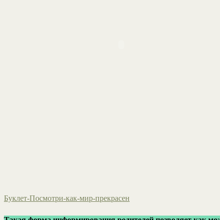
Буклет-Посмотри-как-мир-прекрасен
Такая форма информирования родителей позволяет как можн