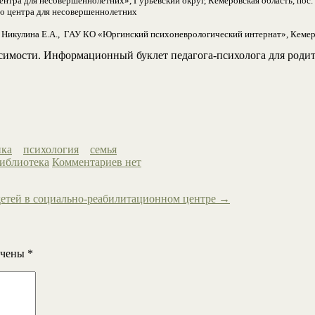
тра для несовершеннолетних», Гурьевский округ, Кемеровская область, пос.
о центра для несовершеннолетних
, Никулина Е.А., ГАУ КО «Юргинский психоневрологический интернат», Кемеро
исимости. Информационный буклет педагога-психолога для родит
ика
психология
семья
блиотека
Комментариев нет
 детей в социально-реабилитационном центре
→
ечены
*