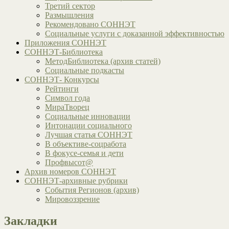
Третий сектор
Размышления
Рекомендовано СОННЭТ
Социальные услуги с доказанной эффективностью
Приложения СОННЭТ
СОННЭТ-Библиотека
МетодБиблиотека (архив статей)
Социальные подкасты
СОННЭТ- Конкурсы
Рейтинги
Символ года
МираТворец
Социальные инновации
Интонации социального
Лучшая статья СОННЭТ
В объективе-соцработа
В фокусе-семья и дети
Профвысот@
Архив номеров СОННЭТ
СОННЭТ-архивные рубрики
События Регионов (архив)
Мировоззрение
Закладки