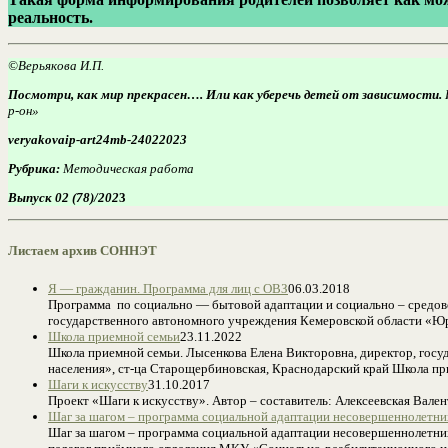
реальность.
©Верьякова И.П.
Посмотри, как мир прекрасен…. Или как уберечь детей от зависимости.
р-он»
veryakovaip-art24mb-24022023
Рубрика:
Методическая работа
Выпуск 02 (78)/202
3
Листаем архив СОННЭТ
Я — гражданин. Программа для лиц с ОВЗ
06.03.2018
Программа по социально — бытовой адаптации и социально – средов
государственного автономного учреждения Кемеровской области «Юр
Школа приемной семьи
23.11.2022
Школа приемной семьи. Лысенкова Елена Викторовна, директор, гос
населения», ст-ца Старощербиновская, Краснодарский край Школа п
Шаги к искусству
31.10.2017
Проект «Шаги к искусству». Автор – составитель: Алексеевская Вал
Шаг за шагом – программа социальной адаптации несовершеннолетн
Шаг за шагом – программа социальной адаптации несовершеннолетн