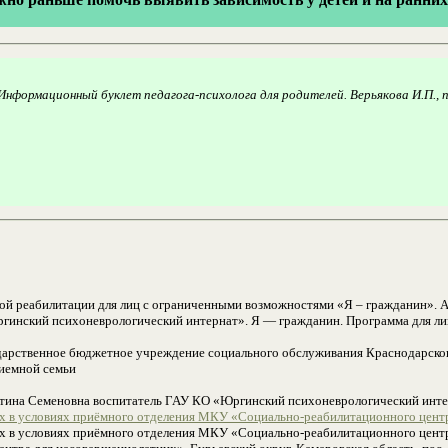
Информационный буклет педагога-психолога для родителей. Верьякова И.П.,
ой реабилитации для лиц с ограниченными возможностями «Я – гражданин». А
гинский психоневрологический интернат». Я — гражданин. Программа для ли
ударственное бюджетное учреждение социального обслуживания Краснодарско
риемной семьи
ентина Семеновна воспитатель ГАУ КО «Юргинский психоневрологический инте
их в условиях приёмного отделения МКУ «Социально-реабилитационного цент
их в условиях приёмного отделения МКУ «Социально-реабилитационного цент