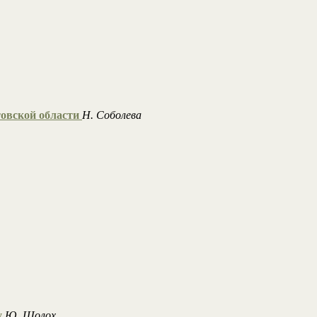
овской области
Н. Соболева
у
Ю. Шолох