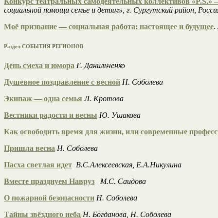
Конкурс театральных самодеятельных коллективов «P.S.» 
социальной помощи семье и детям», г. Сургутский район, Росси
Моё призвание — социальная работа: настоящее и будущее
.
Раздел СОБЫТИЯ РЕГИОНОВ
День смеха и юмора
Г. Данильченко
Душевное поздравление с весной
Н. Соболева
Экипаж — одна семья
Л. Кротова
Вестники радости и весны
Ю. Ушакова
Как освободить время для жизни, или современные профес
Пришла весна
Н. Соболева
Пасха светлая идет
В.С.Алексеевская, Е.А.Никулина
Вместе празднуем Навруз
М.С.
Саидова
О пожарной безопасности
Н. Соболева
Тайны звёздного неба
Н. Богданова, Н. Соболева