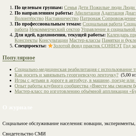
По целевым группам:
Семья
Дети
Пожилые люди
Люди 
По направлениям работы:
Абилитация
Адаптация
Диаг
Волонтёрство
Наставничество
Патронаж
Сопровождение
По профессиональным темам:
Социальная работа
Социа
работа
Некоммерческий сектор
Управление в социальной
Для идей, вдохновения, текущей работы:
Календарь п
Конспекты
Консультации
Мастер-классы
Памятки и букл
Спецпроекты:
Золотой фонд практик СОННЭТ
Год з
Популярное
Социально-медицинская реабилитация с использование т
Как носить и завязывать георгиевскую ленточку?
(5,00 из
Игры с детьми в дороге в автобусе, в машине, поезде или
Опыт работы клубного сообщества «Вместе мы сможем 
Мастер-класс по изготовлению объёмной аппликации «Б
О журнале
Социальное обслуживание населения: новации, эксперименты
Свидетельство СМИ