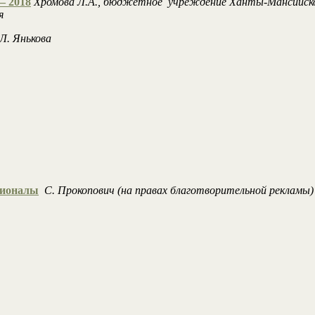
— 2018
Хромова Л.А., бюджетное учреждение Ханты-Мансийско
я
Л. Янькова
сионалы
С. Прокопович (на правах благотворительной рекламы)