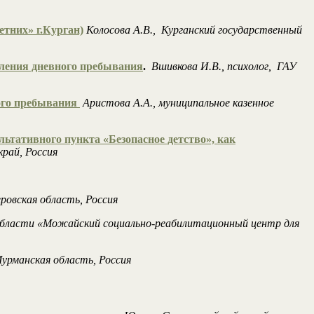
тних» г.Курган)
Колосова А.В., Курганский государственный
еления дневного пребывания
.
Вшивкова И.В., психолог, ГАУ
ного пребывания
Аристова А.А., муниципальное казенное
ьтативного пункта «Безопасное детство», как
рай, Россия
овская область, Россия
й области «Можайский социально-реабилитационный центр для
рманская область, Россия