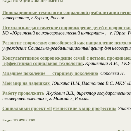
Раздел НОВАЦИИ и ЭКСПЕРИМЕНТЫ
Инновационные технологии социальной реабилитации несо
университет, г.Курган, Россия
Психолого-педагогическое сопровождение детей и подростк
КО «Юргинский психоневрологический интернат» , г. Юрга, Р
Развитие творческих способностей как направление психо
учреждение Социально-реабилитационный центр для несовершен
Консультативное сопровождение семей с детьми, проживающ
эффективная социальная технология
.
Крашеница И.В., ГКУ
Младшее поколение — старшему поколению
Соболева Н.
Мой мир на ладошках
Юшкина Н.М.,Платонова В.С. МКУ «Цен
Работу продолжить
Якубович В.В., директор государственно
несовершеннолетних», г. Можайск, Россия.
Социальный проект «Путешествие в мир профессий»
Ушако
Раздел ТВОРЧЕСТВО