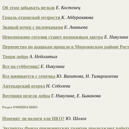
Об этом забывать нельзя
Е. Костенец
Грааль отцовской мудрости
К. Абдуразакова
Званый вечер с полевчанами
Е. Ананьева
Невозможное сегодня станет возможным завтра
Е. Никулина
Первенство по шашкам прошло в Морозовском районе Рост
Твори добро
А. Небогатых
Все на субботник!
Е. Никулина
Все начинается с семечка
Ю. Вахитова, Н. Тимиргалеева
Аптекарский огород
Н. Соболева
Весенняя неделя добра
Г.
Никулина, Е. Быканова
Раздел ОФИЦИАЛЬНО
Изменят ли налоги для НКО?
Ю. Шолох
Эксперты Фонда президентских грантов продолжают работ