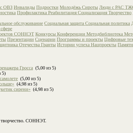
с ОВЗ
Инвалиды
Подростки
Молодёжь
Сироты
Люди с РАС
ТЖ
ностика
Профилактика
Реабилитация
Социализация
Творчество
льное обслуживание
Социальная защита
Социальная политика
 сфере
роектов СОННЭТ
Конкурсы
Конференции
Методбиблиотека
Мет
еты
Презентации
Сценарии
Программы и проекты
Цифровые те
ащитника Отечества
Гранты
Истории успеха
Нацпроекты
Памятн
ренажера Гросса
(5,00 из 5)
 5)
 самолете
(5,00 из 5)
больше»
(4,98 из 5)
укетик сирени»
(4,98 из 5)
, творчество. СОННЭТ.