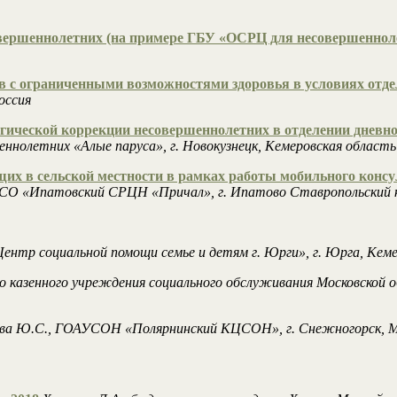
вершеннолетних (на примере ГБУ «ОСРЦ для несовершенноле
ов с ограниченными возможностями здоровья в условиях отд
оссия
логической коррекции несовершеннолетних в отделении днев
нолетних «Алые паруса», г. Новокузнецк, Кемеровская область
их в сельской местности в рамках работы мобильного консул
СО «Ипатовский СРЦН «Причал», г. Ипатово Ставропольский к
тр социальной помощи семье и детям г. Юрги», г. Юрга, Кемер
го казенного учреждения социального обслуживания Московско
ва Ю.С., ГОАУСОН «Полярнинский КЦСОН», г. Снежногорск, Му