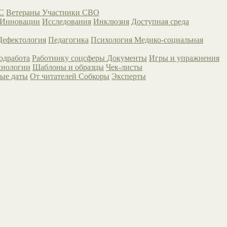
С
Ветераны
Участники СВО
Инновации
Исследования
Инклюзия
Доступная среда
Дефектология
Педагогика
Психология
Медико-социальная
одработа
Работнику соцсферы
Документы
Игры и упражнения
хнологии
Шаблоны и образцы
Чек-листы
ые даты
От читателей
Собкоры
Эксперты