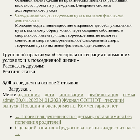
Основной акцент сделан на практических моментах реализации
пилотного проекта в учреждении. Внедрение системы
долговременного ухода
Самодельный спорт: творческий путь к активной физической
деятельности
Молодые люди с инвалидностью открывают для себя уникальный
путь к активному образу жизни через создание собственного
спортивного инвентаря. Как творческое занятие помогает
совместить спорт и самореализацию? Самодельный спорт:
творческий путь к активной физической деятельности
Групповой практикум «Сенсорная интеграция в домашних
условиях и в повседневной жизни»
Рассказать друзьям:
Рейтинг статьи:
5,00
в среднем на основе
2
отзывов
Загрузка...
Метки:
адаптация
дети
инновации
реабилитация
семья
admin
30.01.2023
24.01.2023
Журнал СОННЭТ - текущий
выпуск
,
Новации и эксперименты
Комментариев нет
←
Проектная деятельность с детьми, оставшимися без
попечения родителей
Сценарий занятия «Труд-основа жизни каждого из нас»
→