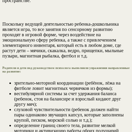
пространстве.
Поскольку ведущей деятельностью ребенка-дошкольника
является игра, то все занятия по сенсорному развитию
проходят в игровой форме, через воздействие на
эмоциональную сферу ребенка, а также с привлечением
элементарного инвентаря, который есть в любом доме, где
растут дети – мячики, скакалка, ведро, прищепки, мыльные
пузыри, магнитная рыбалка, фитбол и т.д.
Родители и дети под руководством психолога выполняли упражнения направленные
на развитие:
зрительно-моторной координации (ребёнок, лёжа на
фитболе ловит магнитных червячков из формы);
вестибулярной системы за счет удержания баланса
(ребенок, стоя на балансире и взрослый кидают друг
другу мяч);
слуховой чувствительности (ребенок должен найти
пары одинаково звучащих капсул, которые заполнены
крупой, песком, морской солью и т.д.);
определение границ своего тела, развитие мелкой
моторики и активизацию работы обоих полушарий