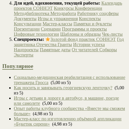
Для идей, вдохновения, текущей работы:
Календарь
проектов СОННЭТ
Конкурсы
Конференции
Методбиблиотека
Методработа
Работнику соцсферы
Документы
Игры и упражнения
Конспекты
Консультации
Мастер-классы
Памятки и буклеты
Презентации
Сценарии
Программы и проекты
Цифровые технологии
Шаблоны и образцы
Чек-листы
Спецпроекты:
Золотой фонд практик СОННЭТ
Год
защитника Отечества
Гранты
Истории успеха
Нацпроекты
Памятные даты
От читателей
Собкоры
Эксперты
Популярное
Социально-медицинская реабилитация с использование
тренажера Гросса
(5,00 из 5)
Как носить и завязывать георгиевскую ленточку?
(5,00
из 5)
Игры с детьми в дороге в автобусе, в машине, поезде
или самолете
(5,00 из 5)
Опыт работы клубного сообщества «Вместе мы сможем
больше»
(4,98 из 5)
Мастер-класс по изготовлению объёмной аппликации
«Букетик сирени»
(4,98 из 5)