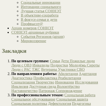
Социальные инновации
Интонации социального
Лучшая статья СОННЭТ
В объективе-соцработа
В фокусе-семья и дети
Профвысот@
Архив номеров СОННЭТ
СОННЭТ-архивные рубрики
События Регионов (архив)
Мировоззрение
Закладки
По целевым группам:
Семья
Дети
Пожилые люди
Люди с ОВЗ
Инвалиды
Подростки
Молодёжь
Сироты
Люди с РАС
ТЖС
Ветераны
Участники СВО
По направлениям работы:
Абилитация
Адаптация
Диагностика
Профилактика
Реабилитация
Социализация
Творчество
Инновации
Исследования
Инклюзия
Доступная среда
Волонтёрство
Наставничество
Патронаж
Сопровождение
По профессиональным темам:
Социальная работа
Социальное обслуживание
Социальная защита
Социальная политика
Дефектология
Педагогика