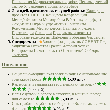
Психология
Медико-социальная работа
Некоммерческий
сектор
Управление в социальной сфере
Для идей, вдохновения, текущей работы:
Календарь
проектов СОННЭТ
Конкурсы
Конференции
Методбиблиотека
Методработа
Работнику соцсферы
Документы
Игры и упражнения
Конспекты
Консультации
Мастер-классы
Памятки и буклеты
Презентации
Сценарии
Программы и проекты
Цифровые технологии
Шаблоны и образцы
Чек-листы
Спецпроекты:
Золотой фонд практик СОННЭТ
Год
защитника Отечества
Гранты
Истории успеха
Нацпроекты
Памятные даты
От читателей
Собкоры
Эксперты
Популярное
Социально-медицинская реабилитация с использование
тренажера Гросса
(5,00 из 5)
Как носить и завязывать георгиевскую ленточку?
(5,00 из 5)
Игры с детьми в дороге в автобусе, в машине, поезде
или самолете
(5,00 из 5)
Опыт работы клубного сообщества «Вместе мы сможем
больше»
(4,98 из 5)